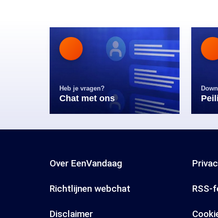
Heb je vragen?
Down
Chat met ons
Pei
Over EenVandaag
Priva
Richtlijnen webchat
RSS-f
Disclaimer
Cooki