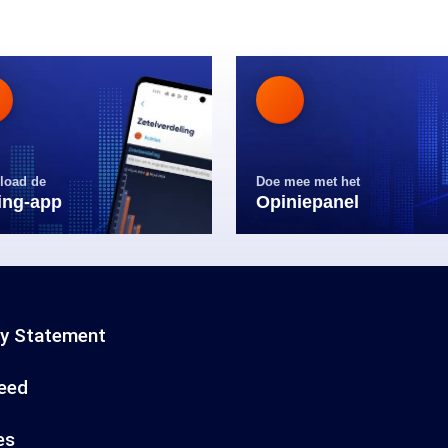
load de
Doe mee met het
ling-app
Opiniepanel
cy Statement
eed
es