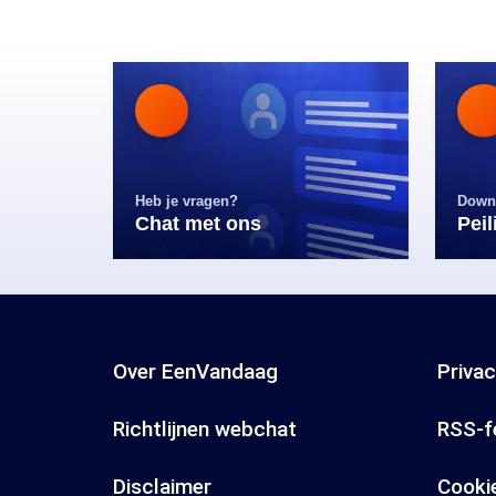
Heb je vragen?
Down
Chat met ons
Pei
Over EenVandaag
Priva
Richtlijnen webchat
RSS-f
Disclaimer
Cooki