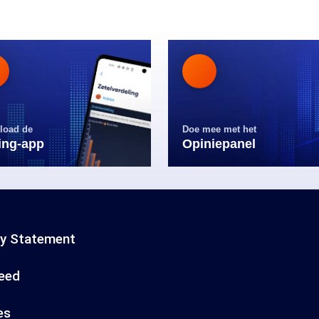
load de
Doe mee met het
ling-app
Opiniepanel
cy Statement
eed
es