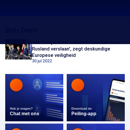
Bob Deen
'Als Europa maar volhoudt kan Oekraïne
Rusland verslaan', zegt deskundige
Europese veiligheid
30 jul 2022
Heb je vragen?
Download de
Chat met ons
Peiling-app