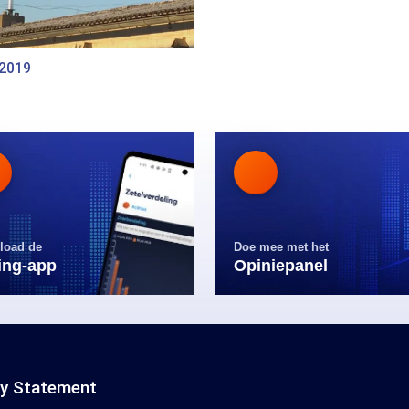
 2019
load de
Doe mee met het
ling-app
Opiniepanel
cy Statement