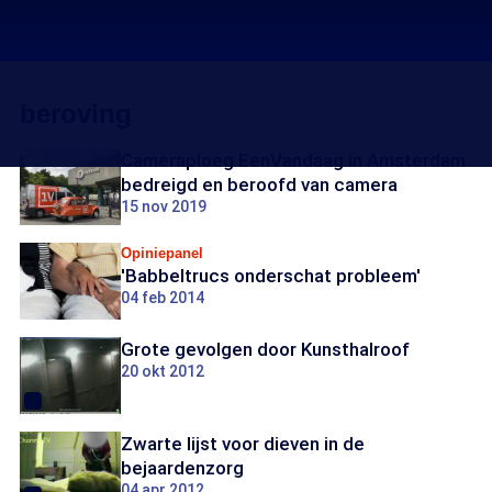
beroving
Cameraploeg EenVandaag in Amsterdam
bedreigd en beroofd van camera
15 nov 2019
Opiniepanel
'Babbeltrucs onderschat probleem'
04 feb 2014
Grote gevolgen door Kunsthalroof
20 okt 2012
Zwarte lijst voor dieven in de
bejaardenzorg
04 apr 2012