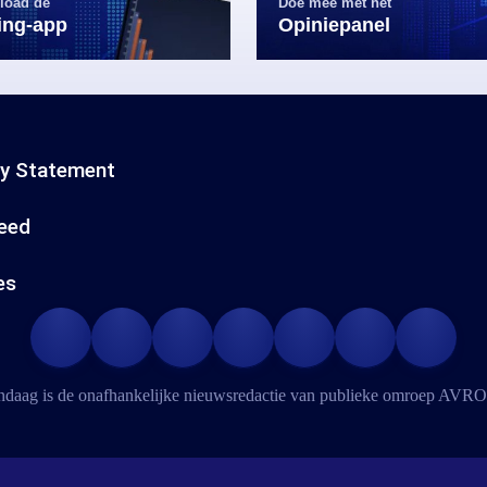
load de
Doe mee met het
ling-app
Opiniepanel
cy Statement
eed
es
daag is de onafhankelijke nieuwsredactie van publieke omroep
AVRO