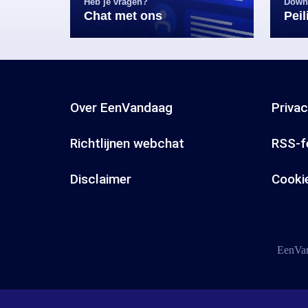
Heb je vragen?
Down
Chat met ons
Pei
Over EenVandaag
Priva
Richtlijnen webchat
RSS-f
Disclaimer
Cooki
EenVan