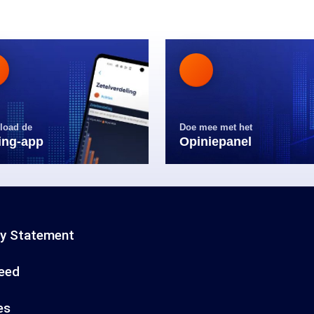
load de
Doe mee met het
ling-app
Opiniepanel
cy Statement
eed
es