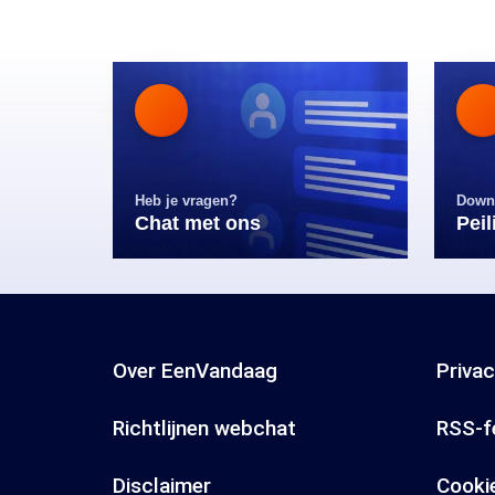
Heb je vragen?
Down
Chat met ons
Pei
Over EenVandaag
Priva
Richtlijnen webchat
RSS-f
Disclaimer
Cooki