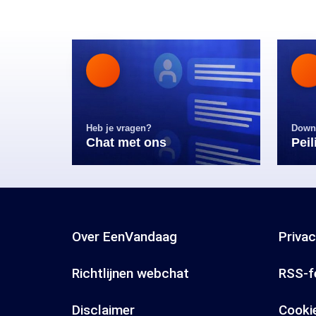
Heb je vragen?
Down
Chat met ons
Pei
Over EenVandaag
Priva
Richtlijnen webchat
RSS-f
Disclaimer
Cooki