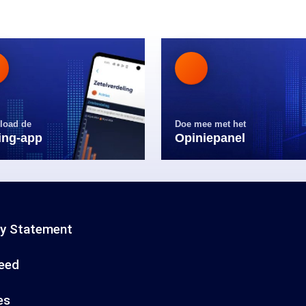
load de
Doe mee met het
ling-app
Opiniepanel
cy Statement
eed
es