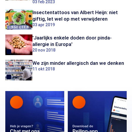
03 feb 2023
Insectentattoos van Albert Heijn: niet
giftig, let wel op met verwijderen
03 apr 2019
'Jaarlijks enkele doden door pinda-
allergie in Europa'
20 nov 2018
We zijn minder allergisch dan we denken
11 okt 2018
Heb je vragen?
Download de
Chat met ons
Peiling-app