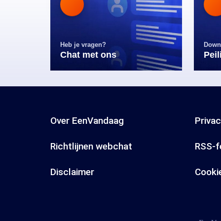
Heb je vragen?
Down
Chat met ons
Pei
Over EenVandaag
Priva
Richtlijnen webchat
RSS-f
Disclaimer
Cooki