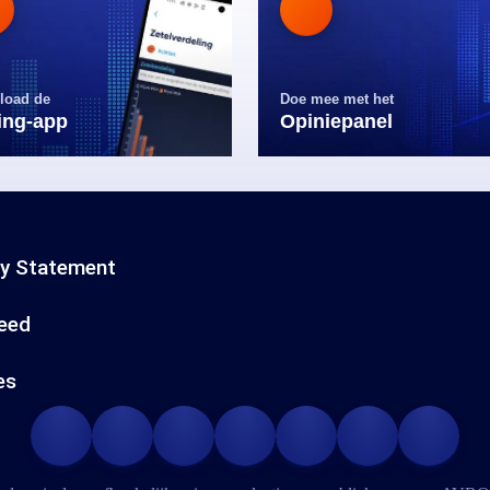
load de
Doe mee met het
ling-app
Opiniepanel
cy Statement
eed
es