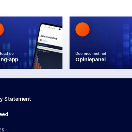
load de
Doe mee met het
ling-app
Opiniepanel
cy Statement
eed
es