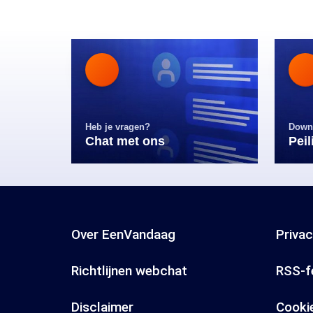
Heb je vragen?
Down
Chat met ons
Pei
Over EenVandaag
Priva
Richtlijnen webchat
RSS-f
Disclaimer
Cooki