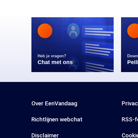
Heb je vragen?
Down
Chat met ons
Pei
Over EenVandaag
Priva
Richtlijnen webchat
RSS-f
Disclaimer
Cooki