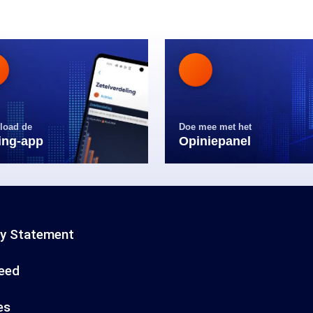
load de
Doe mee met het
ling-app
Opiniepanel
cy Statement
eed
es