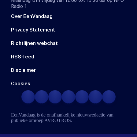
Maandag t/m vrijdag van 12.00 tot 13.30 uur op NPO
Radio 1
Over EenVandaag
Privacy Statement
Richtlijnen webchat
RSS-feed
Disclaimer
Cookies
EenVandaag is de onafhankelijke nieuwsredactie van
publieke omroep
AVROTROS
.