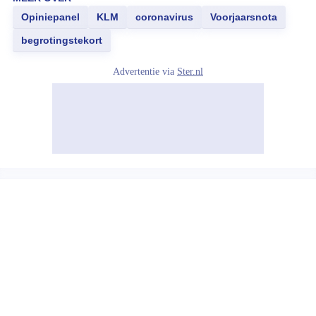
Opiniepanel
KLM
coronavirus
Voorjaarsnota
begrotingstekort
Advertentie via
Ster.nl