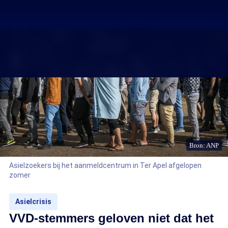
Bron: ANP
Asielzoekers bij het aanmeldcentrum in Ter Apel afgelopen
zomer
Asielcrisis
VVD-stemmers geloven niet dat het