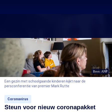
Bron: ANP
Een gezin met schoolgaande kinderen kijkt naar de
persconferentie van premier Mark Rutte
Coronavirus
Steun voor nieuw coronapakket