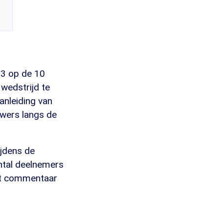
 3 op de 10
 wedstrijd te
anleiding van
uwers langs de
ijdens de
ntal deelnemers
het commentaar