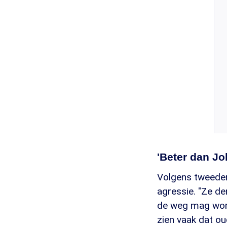
'Beter dan Joh
Volgens tweederd
agressie. "Ze de
de weg mag worde
zien vaak dat o