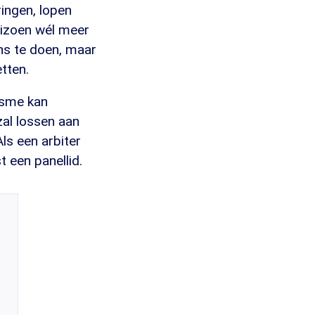
ingen, lopen
eizoen wél meer
ens te doen, maar
tten.
asme kan
zal lossen aan
ls een arbiter
t een panellid.