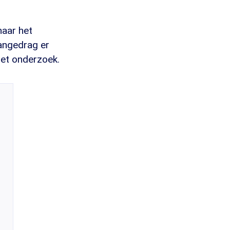
naar het
angedrag er
het onderzoek.