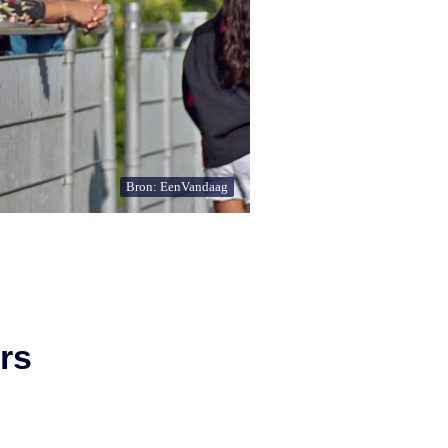
Bron: EenVandaag
rs