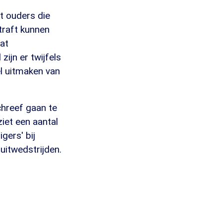
t ouders die
traft kunnen
at
ijn er twijfels
el uitmaken van
chreef gaan te
iet een aantal
gers' bij
uitwedstrijden.