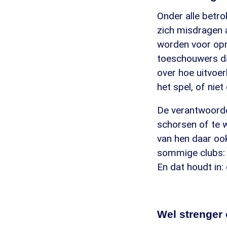
Onder alle betr
zich misdragen 
worden voor opm
toeschouwers daa
over hoe uitvoer
het spel, of nie
De verantwoordel
schorsen of te w
van hen daar ook
sommige clubs: 
En dat houdt in:
Wel strenger 