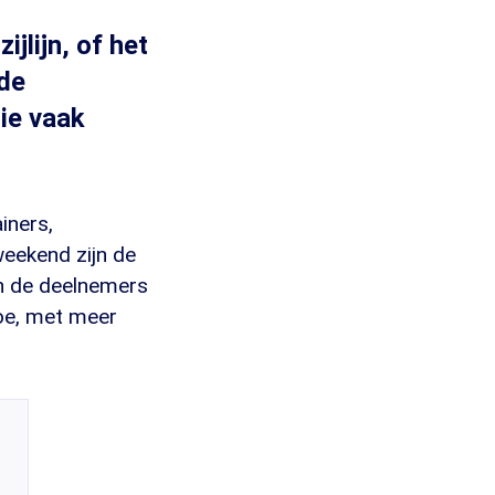
jlijn, of het
 de
ie vaak
iners,
eekend zijn de
an de deelnemers
toe, met meer