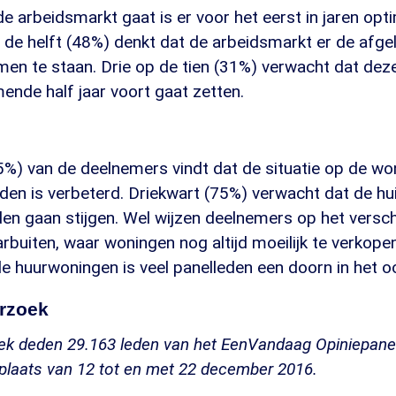
e arbeidsmarkt gaat is er voor het eerst in jaren opt
a de helft (48%) denkt dat de arbeidsmarkt er de af
men te staan. Drie op de tien (31%) verwacht dat dez
ende half jaar voort gaat zetten.
45%) van de deelnemers vindt dat de situatie op de w
en is verbeterd. Driekwart (75%) verwacht dat de hu
 gaan stijgen. Wel wijzen deelnemers op het versch
buiten, waar woningen nog altijd moeilijk te verkopen
le huurwoningen is veel panelleden een doorn in het o
erzoek
ek deden 29.163 leden van het EenVandaag Opiniepane
plaats van 12 tot en met 22 december 2016.