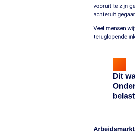
vooruit te zijn 
achteruit gegaan
Veel mensen wijt
teruglopende in
Dit w
Ondert
belast
Arbeidsmarkt