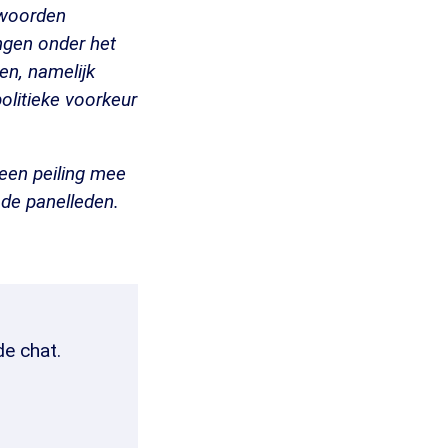
twoorden
ingen onder het
en, namelijk
 politieke voorkeur
een peiling mee
de panelleden.
de chat.