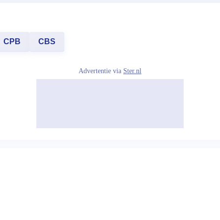
CPB
CBS
Advertentie via
Ster.nl