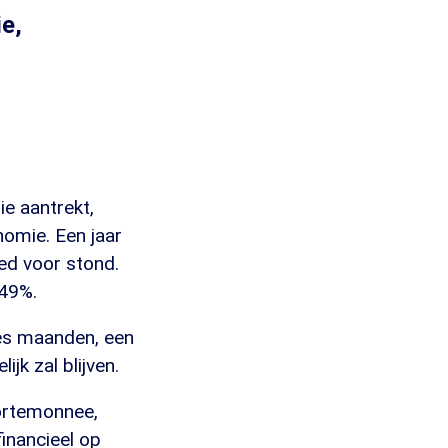
e,
ie aantrekt,
nomie. Een jaar
ed voor stond.
 49%.
zes maanden, een
jk zal blijven.
portemonnee,
inancieel op