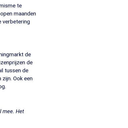
imisme te
gelopen maanden
e verbetering
oningmarkt de
izenprijzen de
il tussen de
 zijn. Ook een
og.
l mee. Het