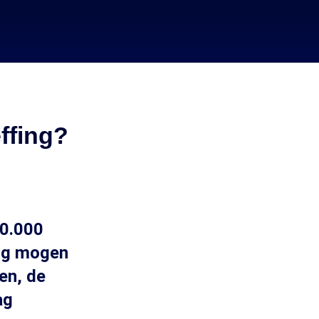
ffing?
00.000
ing mogen
en, de
ag