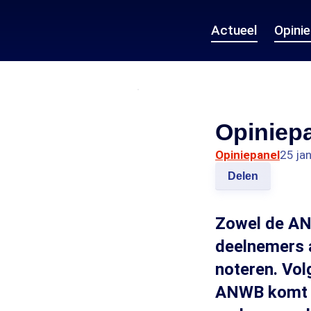
Actueel
Opini
Opiniepa
Opiniepanel
25 ja
Delen
Zowel de AN
deelnemers 
noteren. Vol
ANWB komt p