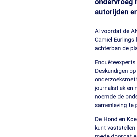
ondervroeg h
autorijden e
Al voordat de A
Camiel Eurlings 
achterban de pla
Enquêteexperts u
Deskundigen op 
onderzoeksmetho
journalistiek en
noemde de onder
samenleving te pe
De Hond en Koet
kunt vaststelle
mede doordat er 