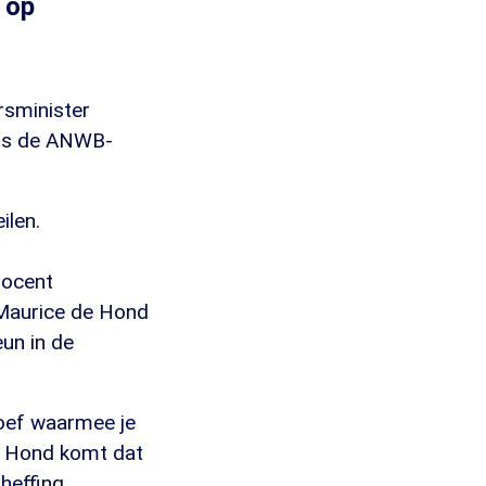
 op
rsminister
 als de ANWB-
ilen.
docent
r Maurice de Hond
un in de
oef waarmee je
De Hond komt dat
heffing