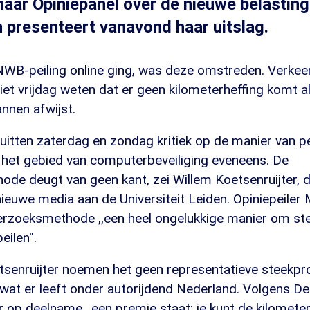
aar Opiniepanel over de nieuwe belasting
n presenteert vanavond haar uitslag.
NWB-peiling online ging, was deze omstreden. Verkee
liet vrijdag weten dat er geen kilometerheffing komt
nnen afwijst.
itten zaterdag en zondag kritiek op de manier van pe
het gebied van computerbeveiliging eveneens. De
de deugt van geen kant, zei Willem Koetsenruijter, 
 nieuwe media aan de Universiteit Leiden. Opiniepeile
zoeksmethode ,,een heel ongelukkige manier om ste
ilen''.
senruijter noemen het geen representatieve steekpr
n wat er leeft onder autorijdend Nederland. Volgens 
op deelname ,,een premie staat: je kunt de kilometer