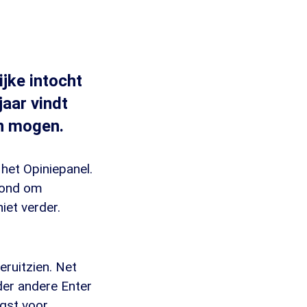
ijke intocht
jaar vindt
en mogen.
het Opiniepanel.
 vond om
niet verder.
eruitzien. Net
nder andere Enter
ngst voor