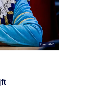
Bron: ANP
ft