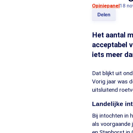
Opiniepanel
18 no
Delen
Het aantal m
acceptabel vi
iets meer da
Dat blijkt uit o
Vorig jaar was 
uitsluitend roetv
Landelijke in
Bij intochten in 
als voorgaande j
en Staphorst in 