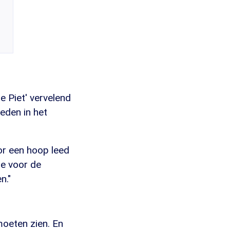
e Piet' vervelend
eden in het
or een hoop leed
e voor de
n."
moeten zien. En