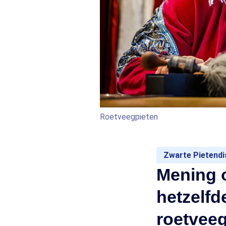
Roetveegpieten
Zwarte Pietendi
Mening ov
hetzelfd
roetveeg