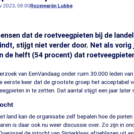
v 2023, 08:00
Rozemarijn Lubbe
ensen dat de roetveegpieten bij de landel
ndt, stijgt niet verder door. Net als vorig 
n de helft (54 procent) dat roetveegpiet
nderzoek van EenVandaag onder ruim 30.000 leden van 
de eerste keer dat de grootste groep het acceptabel
eegpieten in te zetten. Dat aantal stijgt een jaar later 
tocht
het land kan de organisatie zelf bepalen hoe de pieten 
aren is daar ook nu weer discussie over. Zo zijn in o
Overijssel de intocht van Sinterklaas afgeblazen uit a