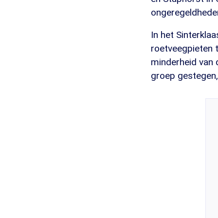
ongeregeldheden
In het Sinterklaa
roetveegpieten t
minderheid van d
groep gestegen,