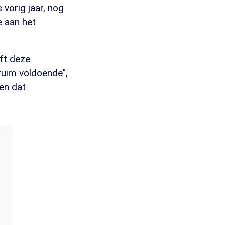
vorig jaar, nog
e aan het
eft deze
ruim voldoende",
ien dat