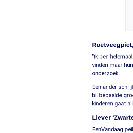
Roetveegpiet
"Ik ben helemaal
vinden maar hun 
onderzoek.
Een ander schri
bij bepaalde gr
kinderen gaat al
Liever 'Zwarte
EenVandaag peilt