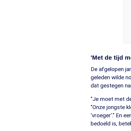
'Met de tijd 
De afgelopen jare
geleden wilde no
dat gestegen na
"Je moet met de 
"Onze jongste kl
'vroeger'." En ee
bedoeld is, betek