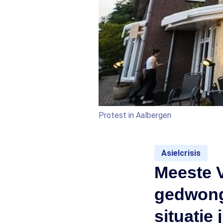
Protest in Aalbergen
Asielcrisis
Meeste V
gedwong
situatie 