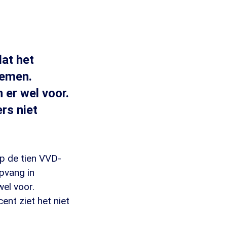
at het
nemen.
 er wel voor.
rs niet
p de tien VVD-
pvang in
wel voor.
ent ziet het niet