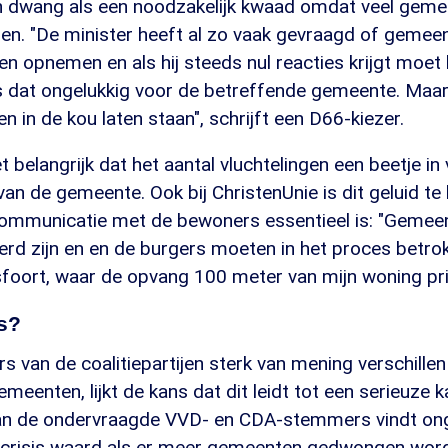
n dwang als een noodzakelijk kwaad omdat veel gemee
den. "De minister heeft al zo vaak gevraagd of gemee
len opnemen en als hij steeds nul reacties krijgt moet 
is dat ongelukkig voor de betreffende gemeente. Maa
n in de kou laten staan", schrijft een D66-kiezer.
t belangrijk dat het aantal vluchtelingen een beetje in
an de gemeente. Ook bij ChristenUnie is dit geluid te h
communicatie met de bewoners essentieel is: "Geme
rd zijn en en de burgers moeten in het proces betro
sfoort, waar de opvang 100 meter van mijn woning pri
s?
s van de coalitiepartijen sterk van mening verschillen
meenten, lijkt de kans dat dit leidt tot een serieuze k
Van de ondervraagde VVD- en CDA-stemmers vindt ong
scrisis waard als er meer gemeenten gedwongen word