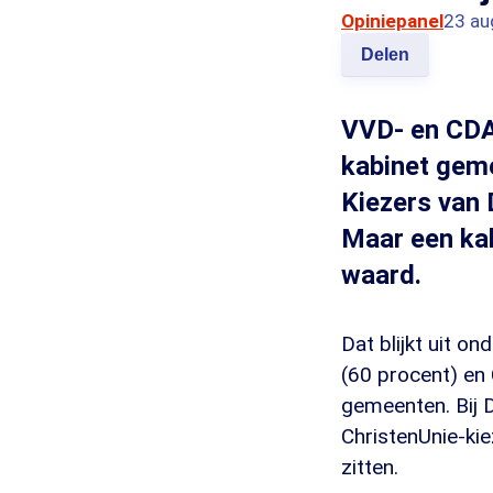
Opiniepanel
23 au
Delen
VVD- en CDA
kabinet gem
Kiezers van 
Maar een kab
waard.
Dat blijkt uit 
(60 procent) en
gemeenten. Bij D
ChristenUnie-kie
zitten.