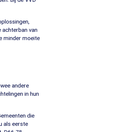
oplossingen,
e achterban van
ze minder moeite
 twee andere
htelingen in hun
 Gemeenten die
 als eerste