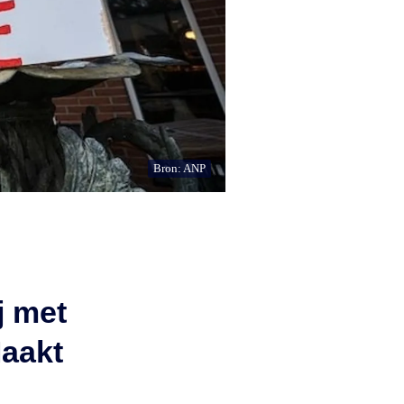
Bron: ANP
j met
aakt