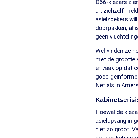
D66-kiezers zie
uit zichzelf mel
asielzoekers wil
doorpakken, al 
geen vluchtelinge
Wel vinden ze he
met de grootte v
er vaak op dat 
goed geïnformee
Net als in Amer
Kabinetscrisi
Hoewel de kiezer
asielopvang in ge
niet zo groot. 
het een kabinet