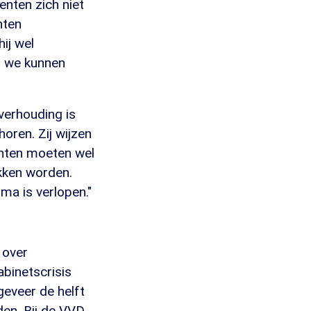
nten zich niet
nten
hij wel
r we kunnen
 verhouding is
oren. Zij wijzen
enten moeten wel
kken worden.
ma is verlopen."
 over
abinetscrisis
eveer de helft
en. Bij de VVD