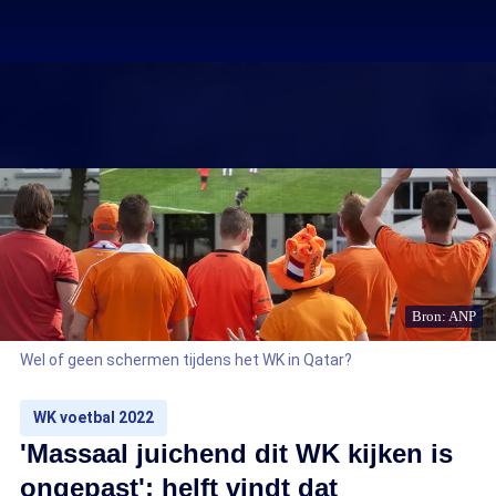
Bron: ANP
Wel of geen schermen tijdens het WK in Qatar?
WK voetbal 2022
'Massaal juichend dit WK kijken is
ongepast': helft vindt dat