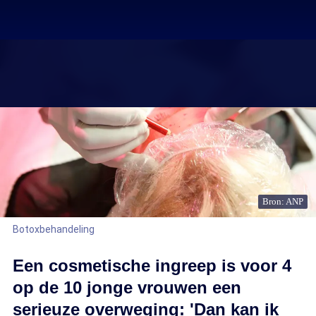
Bron: ANP
Botoxbehandeling
Een cosmetische ingreep is voor 4
op de 10 jonge vrouwen een
serieuze overweging: 'Dan kan ik