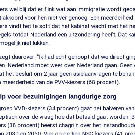
ers wel blij dat er flink wat aan immigratie wordt ge
et akkoord voor hen niet ver genoeg. Een meerderheid
rs vindt het te soft dat het kabinet wacht met het n
gels totdat Nederland een uitzondering heeft. Dat ka
mogelijk niet lukken.
zegt daarover: "Ik had echt gehoopt dat we direct gi
en. Nederland moet weer over Nederland gaan. Geen d
at het besluit om 2 jaar geen asielaanvragen te behan
 meerderheid van de PVV-kiezers (68 procent).
ip voor bezuinigingen langdurige zorg
groep VVD-kiezers (34 procent) gaat het halveren van 
 sceptisch over de vraag hoe dat betaald gaat worden. B
rs (38 procent) heerst chagrijn over het instandhoud
an 2030 en 2050. Vier op de tien NSC-kiezers (41 pr