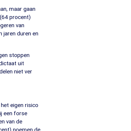
daan, maar gaan
 (64 procent)
egeren van
n jaren duren en
ngen stoppen
ictaat uit
delen niet ver
het eigen risico
ij een forse
en van de
ocent) noemen de