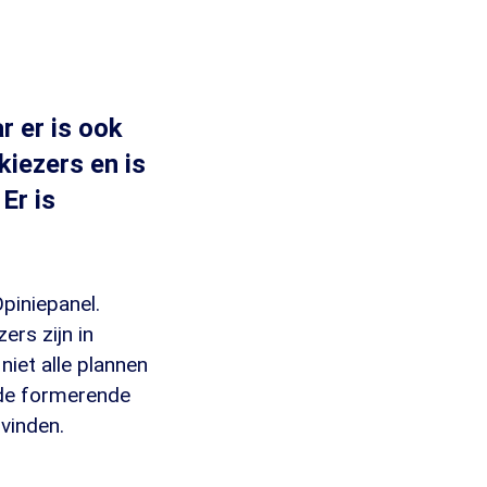
r er is ook
kiezers en is
 Er is
piniepanel.
rs zijn in
 niet alle plannen
 de formerende
 vinden.