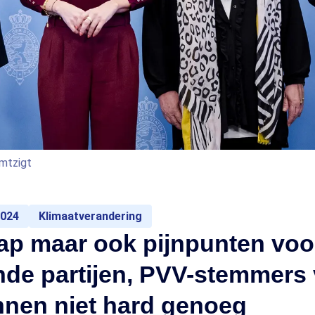
Omtzigt
2024
Klimaatverandering
ap maar ook pijnpunten voo
nde partijen, PVV-stemmers
nnen niet hard genoeg