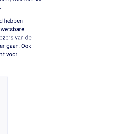
.
rd hebben
 kwetsbare
ezers van de
er gaan. Ook
mt voor