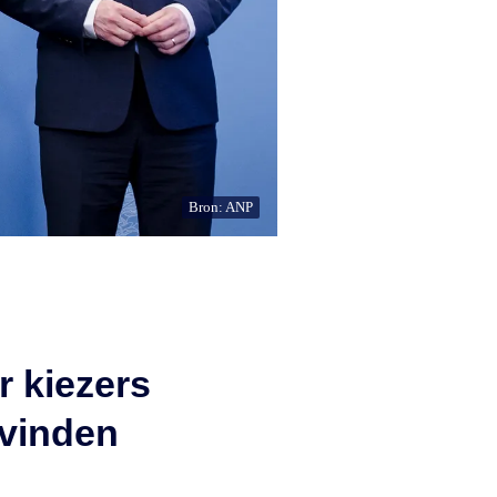
Bron: ANP
r kiezers
 vinden