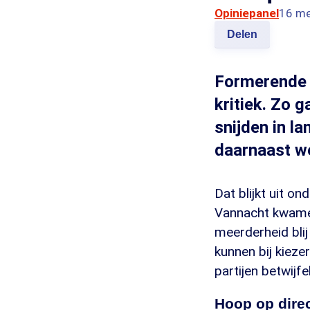
Opiniepanel
16 me
Delen
Formerende ki
kritiek. Zo 
snijden in la
daarnaast wei
Dat blijkt uit o
Vannacht kwamen
meerderheid blij 
kunnen bij kiez
partijen betwijf
Hoop op dire