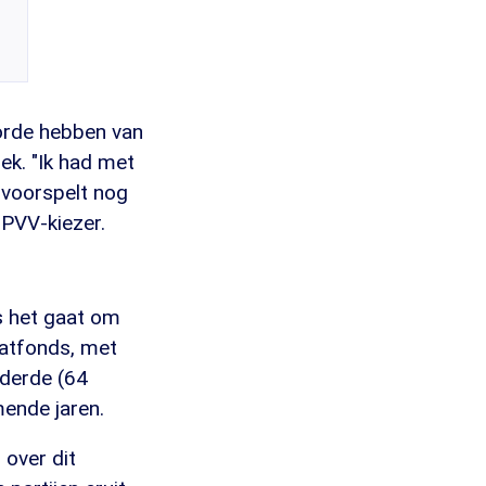
 orde hebben van
ek. "Ik had met
 voorspelt nog
 PVV-kiezer.
s het gaat om
aatfonds, met
ederde (64
mende jaren.
 over dit