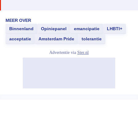
MEER OVER
Binnenland
Opiniepanel
emancipatie
LHBTI+
acceptatie
Amsterdam Pride
tolerantie
Advertentie via
Ster.nl