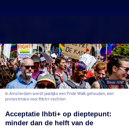
Bron: ANP
In Amsterdam wordt jaarlijks een Pride Walk gehouden, een
protestmars voor lhbti+-rechten
Acceptatie lhbti+ op dieptepunt:
minder dan de helft van de