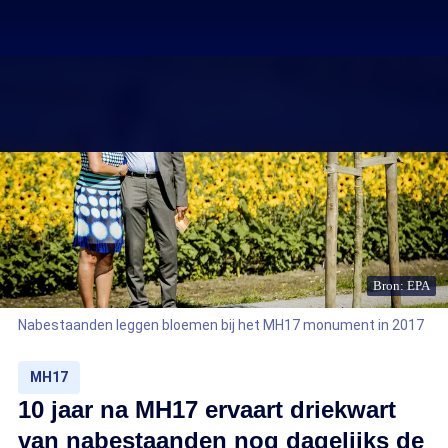
Bron: EPA
Nabestaanden leggen bloemen bij het MH17 monument in 2017
MH17
10 jaar na MH17 ervaart driekwart
van nabestaanden nog dagelijks de