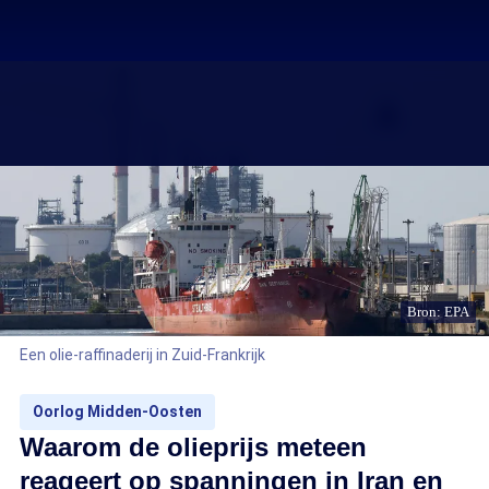
Bron: EPA
Een olie-raffinaderij in Zuid-Frankrijk
Oorlog Midden-Oosten
Waarom de olieprijs meteen
reageert op spanningen in Iran en