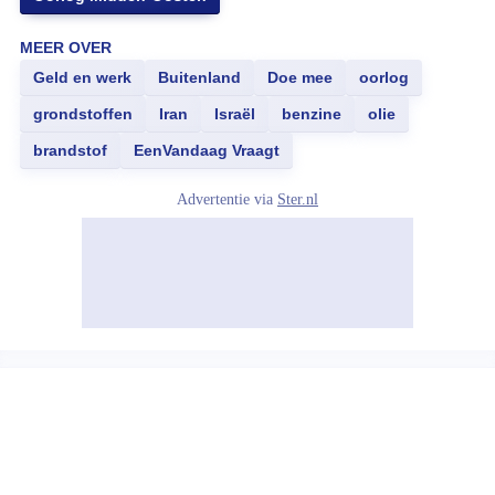
MEER OVER
Geld en werk
Buitenland
Doe mee
oorlog
grondstoffen
Iran
Israël
benzine
olie
brandstof
EenVandaag Vraagt
Advertentie via
Ster.nl