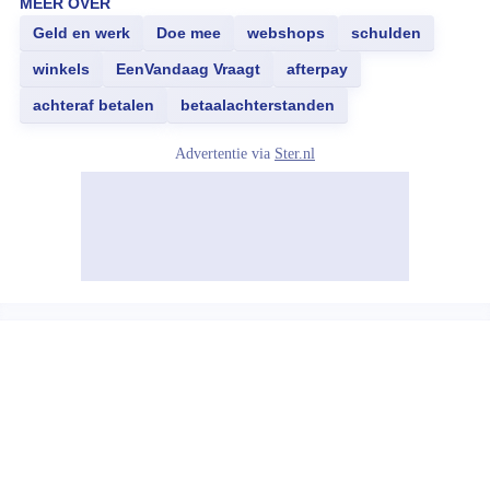
MEER OVER
Geld en werk
Doe mee
webshops
schulden
winkels
EenVandaag Vraagt
afterpay
achteraf betalen
betaalachterstanden
Advertentie via
Ster.nl