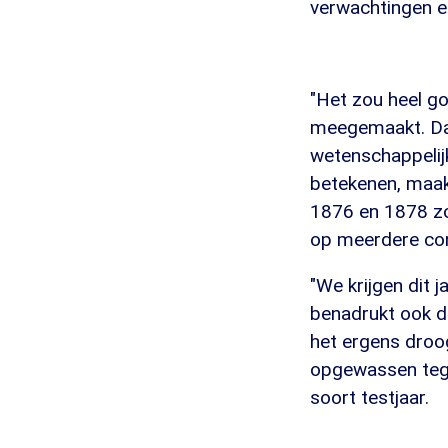
verwachtingen e
"Het zou heel go
meegemaakt. Daa
wetenschappelijk
betekenen, maakt
1876 en 1878 zo
op meerdere cont
"We krijgen dit j
benadrukt ook de
het ergens droo
opgewassen tege
soort testjaar.