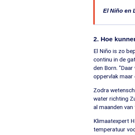
El Niño en 
De naam El N
van het versc
2. Hoe kunnen
Naast El Niñ
El Niño is zo be
Niña's doen 
continu in de ga
Niño is het 
den Born. "Daar
omstandighe
oppervlak maar o
richting Aust
Zodra wetenscha
Bij El Niño
water richting Z
en de zee op
al maanden van 
2 à 3 jaar la
Klimaatexpert H
temperatuur voor