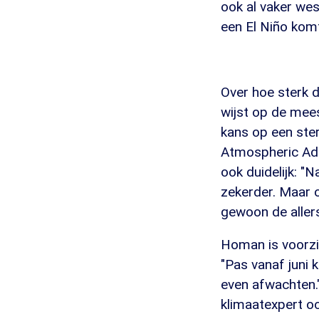
ook al vaker wes
een El Niño kom
Over hoe sterk d
wijst op de mees
kans op een ste
Atmospheric Adm
ook duidelijk: 
zekerder. Maar 
gewoon de allers
Homan is voorzich
"Pas vanaf juni 
even afwachten.
klimaatexpert oo