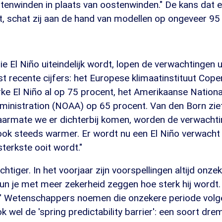
tenwinden in plaats van oostenwinden." De kans dat e
t, schat zij aan de hand van modellen op ongeveer 95
ie El Niño uiteindelijk wordt, lopen de verwachtingen
t recente cijfers: het Europese klimaatinstituut Cope
rke El Niño al op 75 procent, het Amerikaanse Nation
inistration (NOAA) op 65 procent. Van den Born ziet
"Naarmate we er dichterbij komen, worden de verwacht
ook steeds warmer. Er wordt nu een El Niño verwacht 
terkste ooit wordt."
tiger. In het voorjaar zijn voorspellingen altijd onzeke
kun je met meer zekerheid zeggen hoe sterk hij wordt. 
" Wetenschappers noemen die onzekere periode volg
k wel de 'spring predictability barrier': een soort dr