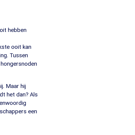
ooit hebben
kste ooit kan
ing. Tussen
r hongersnoden
j. Maar hij
dt het dan? Als
genwoordig
nschappers een