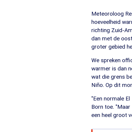
Meteoroloog Rei
hoeveelheid warm
richting Zuid-Am
dan met de ooste
groter gebied h
We spreken offic
warmer is dan n
wat die grens be
Niño. Op dit mom
"Een normale El 
Born toe. "Maar 
een heel groot ve