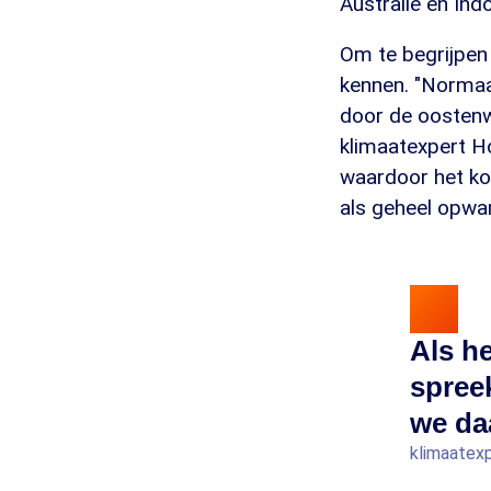
Australië en Ind
Om te begrijpen 
kennen. "Normaa
door de oostenwi
klimaatexpert Ho
waardoor het ko
als geheel opwa
Als h
spree
we da
klimaatex