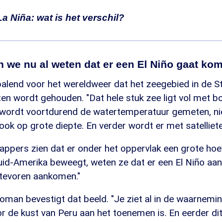
La Niña: wat is het verschil?
iño betekent in het Spaans 'het kerstkind', omdat h
hijnsel vaak rond kerst valt.
 we nu al weten dat er een El Niño gaat ko
o bestaat ook nog La Niña, de twee zijn elkaars tegen
palend voor het wereldweer dat het zeegebied in de St
in grote lijnen het tegenovergestelde", zegt Van den Bo
ten wordt gehouden. "Dat hele stuk zee ligt vol met b
zeewater warmer dan normaal; bij La Niña juist kouder
 wordt voortdurend de watertemperatuur gemeten, nie
den waait er langs de evenaar een oostenwind die k
ok op grote diepte. En verder wordt er met satelliet
ralië en Indonesië drijft.
ppers zien dat er onder het oppervlak een grote ho
 zwakt die wind af, waardoor het koude water minder
uid-Amerika beweegt, weten ze dat er een El Niño aan
warmt. Na een El Niño volgt er regelmatig een La Ni
tevoren aankomen."
ng.
oman bevestigt dat beeld. "Je ziet al in de waarnemi
 de kust van Peru aan het toenemen is. En eerder dit