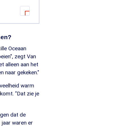
et hoogtepunt
men?
polen. "La
ille Oceaan
rn. Bij El
oeien", zegt Van
. In normale
t alleen aan het
oud water
en naar gekeken."
eveelheid warm
 omhoog komt
komt. "Dat zie je
ña, soms wel
ngen dat de
 jaar waren er