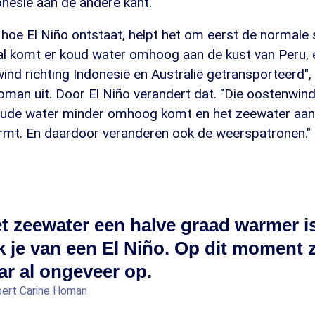
onesië aan de andere kant.
hoe El Niño ontstaat, helpt het om eerst de normale s
l komt er koud water omhoog aan de kust van Peru, 
nd richting Indonesië en Australië getransporteerd", 
man uit. Door El Niño verandert dat. "Die oostenwind
ude water minder omhoog komt en het zeewater aan 
rmt. En daardoor veranderen ook de weerspatronen."
et zeewater een halve graad warmer is
k je van een El Niño. Op dit moment z
ar al ongeveer op.
pert Carine Homan