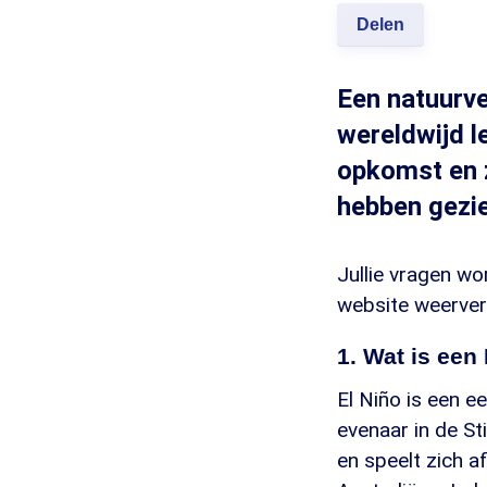
Delen
Een natuurve
wereldwijd l
opkomst en z
hebben gezie
Jullie vragen w
website weervert
1. Wat is een
El Niño is een e
evenaar in de St
en speelt zich 