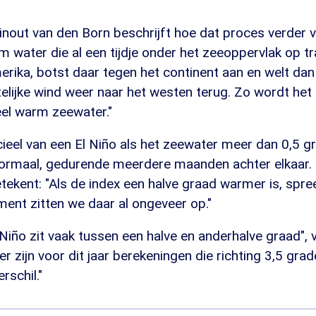
nout van den Born beschrijft hoe dat proces verder v
 water die al een tijdje onder het zeeoppervlak op tr
erika, botst daar tegen het continent aan en welt da
lijke wind weer naar het westen terug. Zo wordt het 
eel warm zeewater."
ieel van een El Niño als het zeewater meer dan 0,5 g
ormaal, gedurende meerdere maanden achter elkaar. 
tekent: "Als de index een halve graad warmer is, spree
ent zitten we daar al ongeveer op."
Niño zit vaak tussen een halve en anderhalve graad",
er zijn voor dit jaar berekeningen die richting 3,5 grad
rschil."