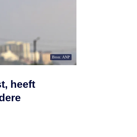
Bron: ANP
t, heeft
dere