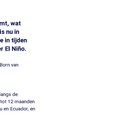
rmt, wat
is nu in
 in tijden
r El Niño.
Born van
 langs de
9 tot 12 maanden
u en Ecuador, en