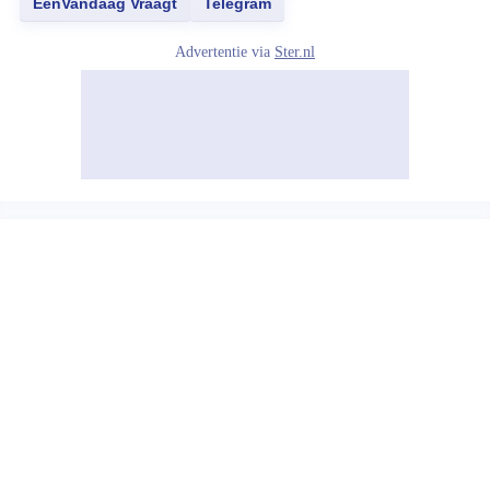
EenVandaag Vraagt
Telegram
Advertentie via
Ster.nl