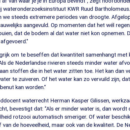
 af van waar je je in Europa bevindt", zegt hoofdond
ij wateronderzoeksinstituut KWR Ruud Bartholomeus. 
n we steeds extremere periodes van droogte. Afgelop
auwelijks aangevuld. Op momenten dat het wél regen
kbuien, dat de bodem al dat water niet kon opnemen. 
 afgevoerd."
grijk om te beseffen dat kwantiteit samenhangt met k
Als de Nederlandse rivieren steeds minder water afv
aan stoffen die in het water zitten toe. Het kan dan v
ter te zuiveren. Of het water kan zo vervuild zijn, da
 benut kan worden."
ofddocent waterrecht Herman Kasper Gilissen, werkz
echt, bevestigt dat: "Als er minder water is, dan wordt
lheid rotzooi automatisch smeriger. Of water beschik
af van de hoeveelheid, maar ook van de kwaliteit. De 