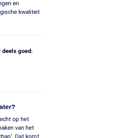
ngen en
ische kwaliteit
 deels goed:
ater?
recht op het
kmaken van het
schap'. Dat komt