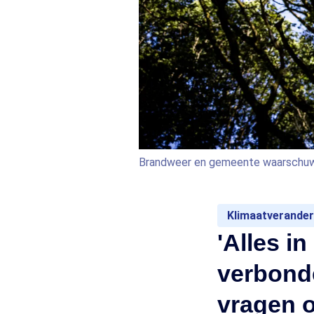
Brandweer en gemeente waarschuw
Klimaatverander
'Alles i
verbond
vragen 