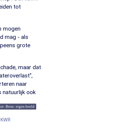
eiden tot
am mogen
d mag - als
opeens grote
 schade, maar dat
ateroverlast",
rteren naar
 natuurlijk ook
on: Bron: eigen beeld
t KWR