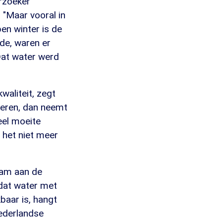
erzoeker
"Maar vooral in
en winter is de
de, waren er
Dat water werd
waliteit, zegt
oeren, dan neemt
eel moeite
t het niet meer
aam aan de
 dat water met
baar is, hangt
Nederlandse