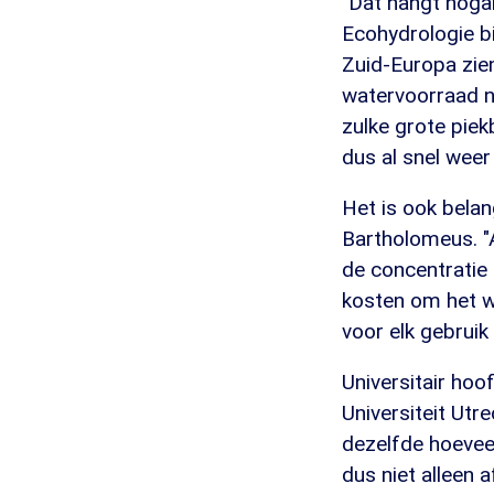
"Dat hangt nogal
Ecohydrologie b
Zuid-Europa zie
watervoorraad n
zulke grote pie
dus al snel weer
Het is ook belan
Bartholomeus. "
de concentratie 
kosten om het wa
voor elk gebruik
Universitair ho
Universiteit Utr
dezelfde hoevee
dus niet alleen 