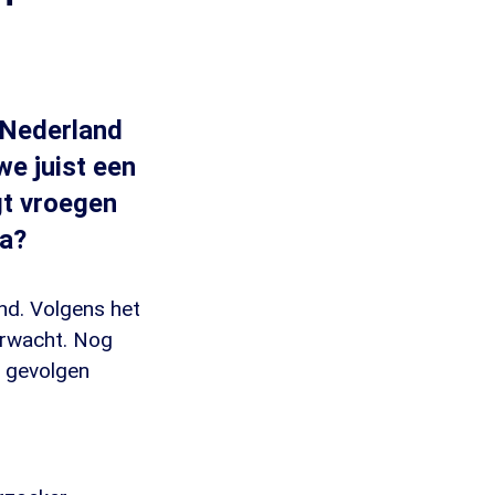
 Nederland
we juist een
gt vroegen
pa?
nd. Volgens het
verwacht. Nog
e gevolgen