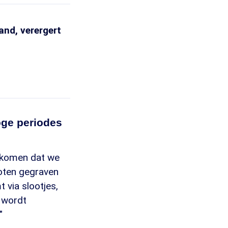
and, verergert
oge periodes
rkomen dat we
sloten gegraven
 via slootjes,
g wordt
"