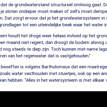
s dat de grondwaterstand structureel omhoog gaat. D
t je sloten ondieper moet maken of zelfs moet dempe
n. Dat zorgt ervoor dat je het grondwatersysteem in 
grondlagen tot een uiteindelijke beek waar het water in
teem houdt het droge weer helaas invloed op het grond
 een maand niet regent, dan droogt de bodem alsnog u
 nog steeds te diep zijn. Toch kunnen met name lag
ren van het regenwater dat is vastgehouden."
e beseffen is volgens Bartholomeus dat een maatregel
 zoals water vasthouden met stuwtjes, ook op een and
an hebben. "Alles in het watersysteem is met elkaar 