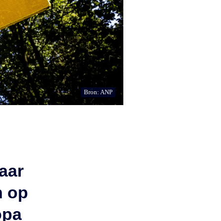
Bron: ANP
kaar
n op
opa