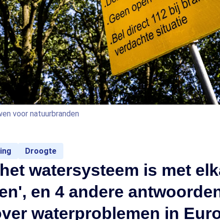
en voor natuurbranden
ing
Droogte
n het watersysteem is met el
en', en 4 andere antwoorde
over waterproblemen in Eur