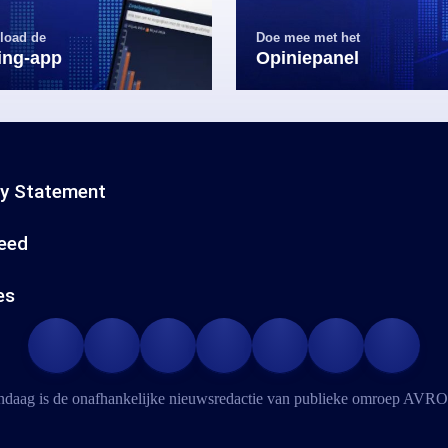
load de
Doe mee met het
ling-app
Opiniepanel
cy Statement
eed
es
daag is de onafhankelijke nieuwsredactie van publieke omroep
AVRO