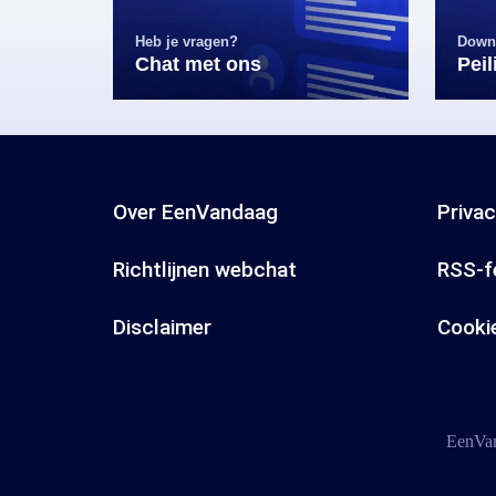
Heb je vragen?
Down
Chat met ons
Pei
Over EenVandaag
Priva
Richtlijnen webchat
RSS-f
Disclaimer
Cooki
EenVan