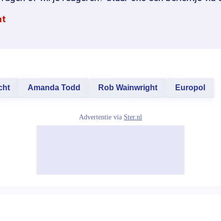
at
cht
Amanda Todd
Rob Wainwright
Europol
Advertentie via
Ster.nl