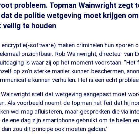
groot probleem. Topman Wainwright zegt 
at de politie wetgeving moet krijgen om 
k veilig te houden
 encryptie(-software) maken criminelen hun sporen 
helemaal onzichtbaar. Rob Wainwright, directeur van E
uitdaging is waar zij op het moment voorstaan. "Het f
hzelf op zo'n sterke manier kunnen beschermen, ano
ommunicatie kunnen verhullen. Het is een echt proble
Wainwright stelt dat wetgeving aangepast moet wor
en. Als voorbeeld noemt de topman het feit dat hij n
en wel mag afluisteren, maar gesprekken die via inte
l de ene dag zijn smartphone gebruikt om te bellen e
, dan zou dit principe ook moeten gelden."