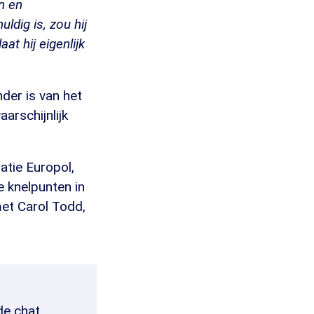
n en
ldig is, zou hij
at hij eigenlijk
der is van het
arschijnlijk
atie Europol,
e knelpunten in
met Carol Todd,
de chat.