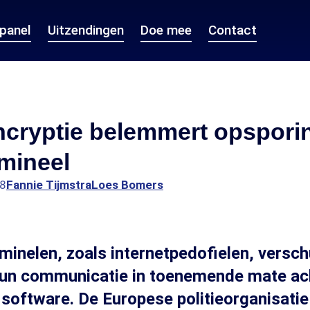
epanel
Uitzendingen
Doe mee
Contact
ncryptie belemmert opspori
mineel
18
Fannie Tijmstra
Loes Bomers
inelen, zoals internetpedofielen, versch
 hun communicatie in toenemende mate ac
 software. De Europese politieorganisatie