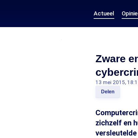
Actueel
Opini
Zware e
cybercri
13 mei 2015, 18:
Delen
Computercrim
zichzelf en
versleutelde