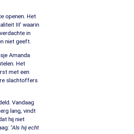
te openen. Het
iteit III' waarin
verdachte in
n niet geeft.
eisje Amanda
telen. Het
erst met een
re slachtoffers
ndeld. Vandaag
rg lang, vindt
t hij niet
daag:
"Als hij echt