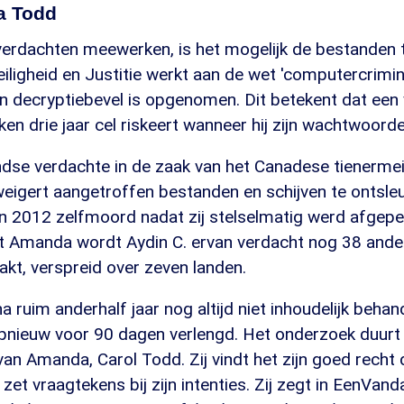
a Todd
verdachten meewerken, is het mogelijk de bestanden 
iligheid en Justitie werkt aan de wet 'computercriminal
n decryptiebevel is opgenomen. Dit betekent dat een 
ken drie jaar cel riskeert wanneer hij zijn wachtwoorde
dse verdachte in de zaak van het Canadese tienerm
weigert aangetroffen bestanden en schijven te ontsleu
in 2012 zelfmoord nadat zij stelselmatig werd afgep
t Amanda wordt Aydin C. ervan verdacht nog 38 ande
kt, verspreid over zeven landen.
na ruim anderhalf jaar nog altijd niet inhoudelijk beha
pnieuw voor 90 dagen verlengd. Het onderzoek duurt e
n Amanda, Carol Todd. Zij vindt het zijn goed recht da
et vraagtekens bij zijn intenties. Zij zegt in EenVan