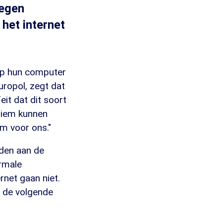
tegen
het internet
op hun computer
uropol, zegt dat
eit dat dit soort
niem kunnen
em voor ons."
den aan de
ormale
rnet gaan niet.
n de volgende