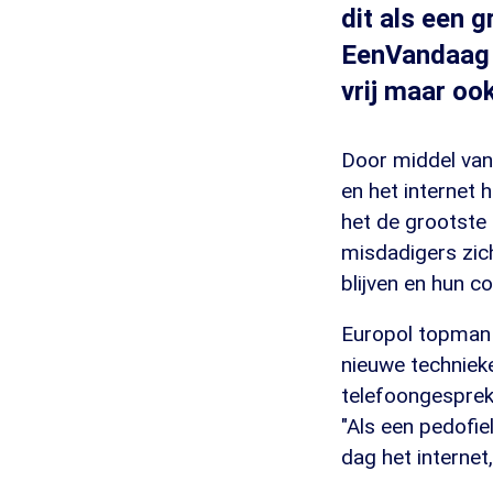
dit als een 
EenVandaag d
vrij maar oo
Door middel van
en het internet 
het de grootste 
misdadigers zic
blijven en hun c
Europol topman 
nieuwe techniek
telefoongesprekk
"Als een pedofie
dag het internet