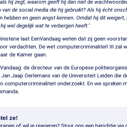
 als hij zegt, waarom geeft hij dan niet de wachtwoorde
an de social media die hij gebruikt? Als hij écht onschu
n hebben en geen angst kennen. Omdat hij dit weigert, la
hij wel degelijk wat te verbergen heeft."
nisterie laat EenVandaag weten dat zij geen voorstan
oor verdachten. De wet computercriminaliteit III zal wa
aar de Kamer gaan.
Vandaag: de directeur van de Europese politieorganis
Jan Jaap Oerlemans van de Universiteit Leiden die d
van computercriminaliteit onderzoekt. En we spreken 
Amanda.
tel ze!
ragen of wil je reageren? Stuur ons een berichtje via 