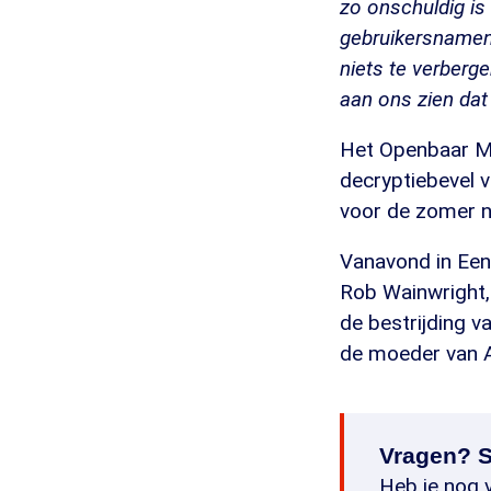
zo onschuldig is
gebruikersnamen v
niets te verberge
aan ons zien dat 
Het Openbaar Mi
decryptiebevel v
voor de zomer n
Vanavond in Een
Rob Wainwright, 
de bestrijding 
de moeder van 
Vragen? S
Heb je nog v