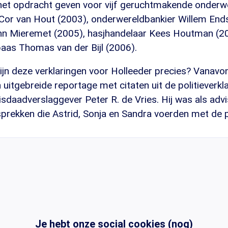
 het opdracht geven voor vijf geruchtmakende onder
 Cor van Hout (2003), onderwereldbankier Willem End
hn Mieremet (2005), hasjhandelaar Kees Houtman (2
baas Thomas van der Bijl (2006).
jn deze verklaringen voor Holleeder precies? Vanavon
itgebreide reportage met citaten uit de politieverkl
sdaadverslaggever Peter R. de Vries. Hij was als adv
sprekken die Astrid, Sonja en Sandra voerden met de po
Je hebt onze social cookies (nog)