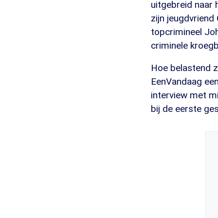
uitgebreid naar
zijn jeugdvriend
topcrimineel Jo
criminele kroeg
Hoe belastend zi
EenVandaag een u
interview met mi
bij de eerste ge