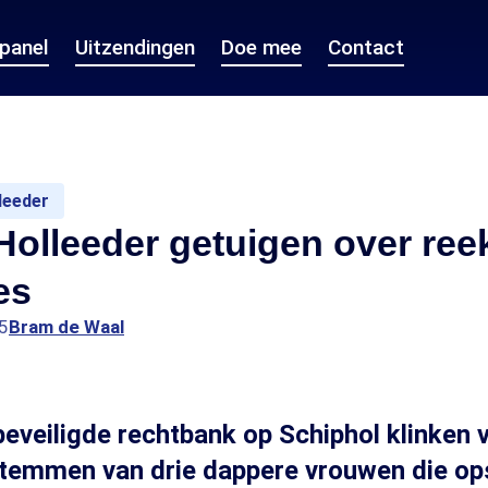
epanel
Uitzendingen
Doe mee
Contact
leeder
olleeder getuigen over ree
es
5
Bram de Waal
beveiligde rechtbank op Schiphol klinken
temmen van drie dappere vrouwen die op