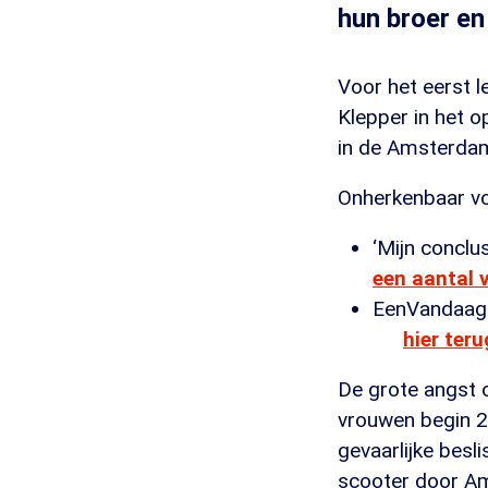
hun broer en
Voor het eerst l
Klepper in het o
in de Amsterda
Onherkenbaar voo
‘Mijn conclu
een aantal 
EenVandaag m
hier teru
De grote angst 
vrouwen begin 20
gevaarlijke bes
scooter door Am