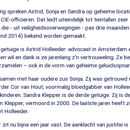
ang spreken Astrid, Sonja en Sandra op geheime locat
IE-officieren. Dat leidt uiteindelijk tot tientallen zee
n die - uit veiligheidsoverwegingen - pas drie maanden
eind 2014) bekend worden gemaakt.
 getuige is Astrid Holleeder: advocaat in Amsterdam 
en wil en dank is ze jarenlang z'n vertrouweling. Ze b
rzamelen – ook in de vorm van geheime geluidsopna
 samen met haar oudere zus Sonja. Zij was getrouwd
der Cor van Hout, voormalig bloedgabber van Holle
inderen. Sandra Klepper is de derde getuige. Zij is 
 Klepper, vermoord in 2000. De laatste jaren heeft z
et Holleeder.
zit nu bijna een jaar vast. De aanklacht van justitie is