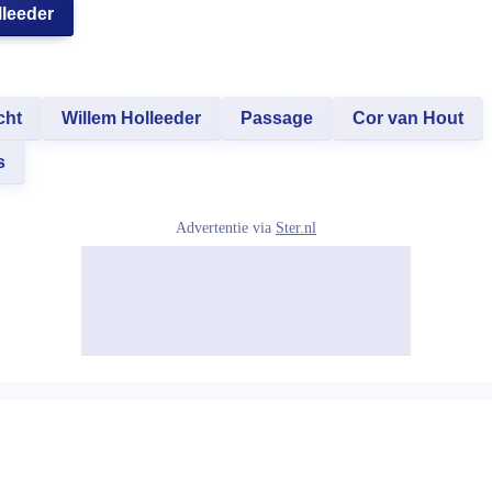
lleeder
cht
Willem Holleeder
Passage
Cor van Hout
s
Advertentie via
Ster.nl