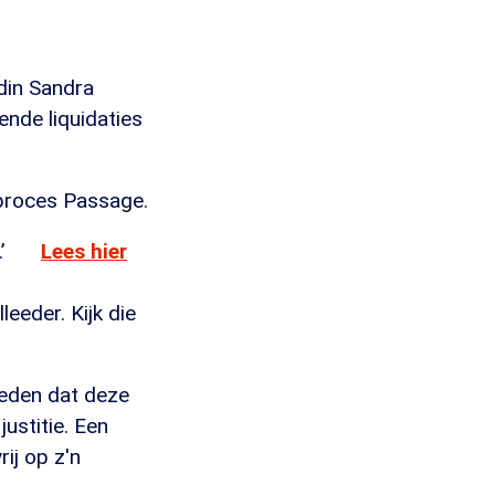
ndin Sandra
ende liquidaties
ieproces Passage.
.’
Lees hier
eder. Kijk die
reden dat deze
ustitie. Een
ij op z'n