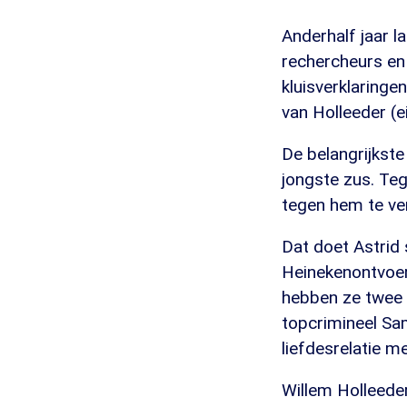
Anderhalf jaar l
rechercheurs en C
kluisverklaringe
van Holleeder (
De belangrijkste
jongste zus. Teg
tegen hem te ve
Dat doet Astrid
Heinekenontvoer
hebben ze twee k
topcrimineel Sam
liefdesrelatie m
Willem Holleeder 