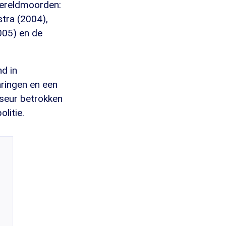
wereldmoorden:
stra (2004),
005) en de
d in
aringen en een
iseur betrokken
litie.