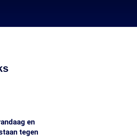
ks
 vandaag en
staan tegen