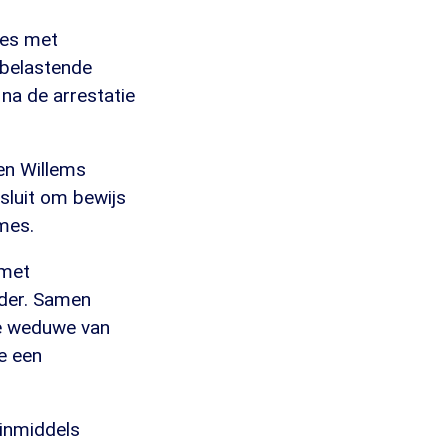
ies met
r belastende
 na de arrestatie
en Willems
esluit om bewijs
mes.
 met
eder. Samen
de weduwe van
e een
 inmiddels