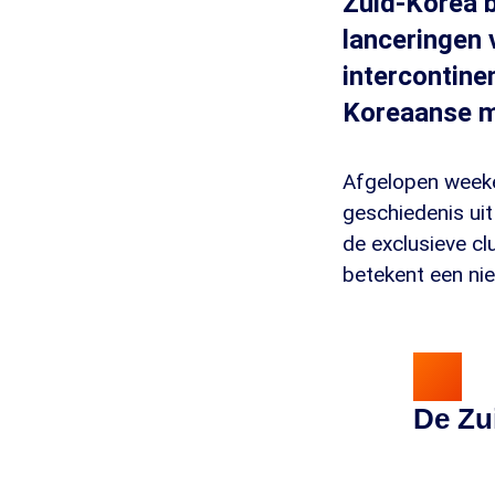
Zuid-Korea b
lanceringen 
intercontine
Koreaanse mi
Afgelopen weeke
geschiedenis uit
de exclusieve c
betekent een ni
De Zu