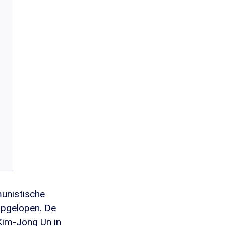
unistische
opgelopen. De
Kim-Jong Un in