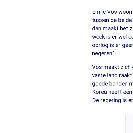
Emile Vos woont 
tussen de beide
dan maakt het ze
week is er wel e
oorlog is er gee
negeren."
Vos maakt zich g
vaste land raak
goede banden me
Korea heeft een
De regering is e