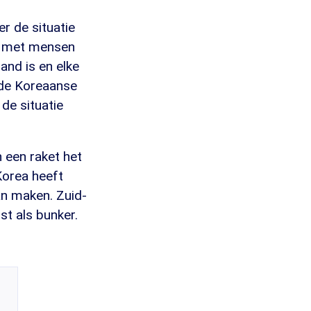
r de situatie
at met mensen
and is en elke
s de Koreaanse
de situatie
 een raket het
Korea heeft
an maken. Zuid-
t als bunker.