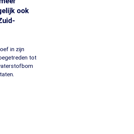
 meer
elijk ook
Zuid-
ef in zijn
toegetreden tot
 waterstofbom
taten.