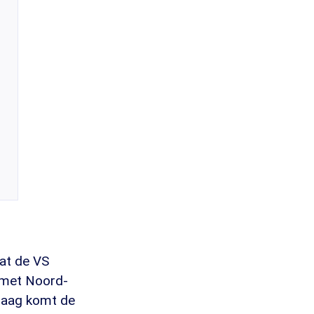
dat de VS
t met Noord-
andaag komt de