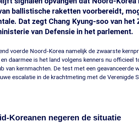
lijft signalen opvangen dat Noord-Korea
van ballistische raketten voorbereidt, mog
ntale. Dat zegt Chang Kyung-soo van het 
nisterie van Defensie in het parlement.
nd voerde Noord-Korea namelijk de zwaarste kernpro
 en daarmee is het land volgens kenners nu officieel 
lub van kernmachten. De test met een geavanceerde
euwe escalatie in de krachtmeting met de Verenigde S
id-Koreanen negeren de situatie