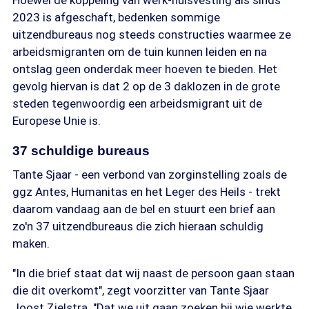
Hoewel de koppeling van werk-huisvesting als sinds
2023 is afgeschaft, bedenken sommige
uitzendbureaus nog steeds constructies waarmee ze
arbeidsmigranten om de tuin kunnen leiden en na
ontslag geen onderdak meer hoeven te bieden. Het
gevolg hiervan is dat 2 op de 3 daklozen in de grote
steden tegenwoordig een arbeidsmigrant uit de
Europese Unie is.
37 schuldige bureaus
Tante Sjaar - een verbond van zorginstelling zoals de
ggz Antes, Humanitas en het Leger des Heils - trekt
daarom vandaag aan de bel en stuurt een brief aan
zo'n 37 uitzendbureaus die zich hieraan schuldig
maken.
"In die brief staat dat wij naast de persoon gaan staan
die dit overkomt", zegt voorzitter van Tante Sjaar
Joost Zielstra. "Dat we uit gaan zoeken bij wie werkte