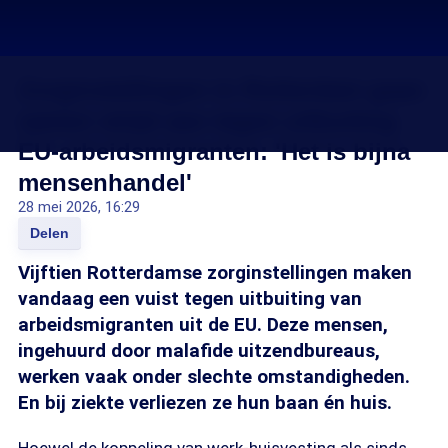
Zorginstellingen in Rotterdam gaan
samen strijd aan tegen uitbuiting
EU-arbeidsmigranten: 'Het is bijna
mensenhandel'
28 mei 2026, 16:29
Delen
Vijftien Rotterdamse zorginstellingen maken
vandaag een vuist tegen uitbuiting van
arbeidsmigranten uit de EU. Deze mensen,
ingehuurd door malafide uitzendbureaus,
werken vaak onder slechte omstandigheden.
En bij ziekte verliezen ze hun baan én huis.