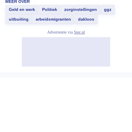
MEER OVER
Geld en werk
Politiek
zorginstellingen
ggz
uitbuiting
arbeidsmigranten
dakloos
Advertentie via
Ster.nl