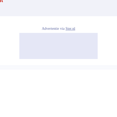
at
Advertentie via
Ster.nl