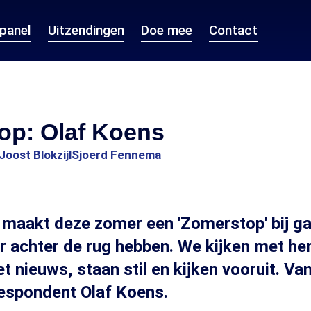
epanel
Uitzendingen
Doe mee
Contact
op: Olaf Koens
Joost Blokzijl
Sjoerd Fennema
maakt deze zomer een 'Zomerstop' bij ga
ar achter de rug hebben. We kijken met he
t nieuws, staan stil en kijken vooruit. V
espondent Olaf Koens.