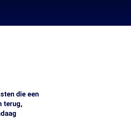
sten die een
n terug,
andaag