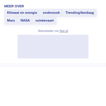
MEER OVER
Klimaat en energie
onderzoek
TrendingVandaag
Mars
NASA
ruimtevaart
Advertentie via
Ster.nl