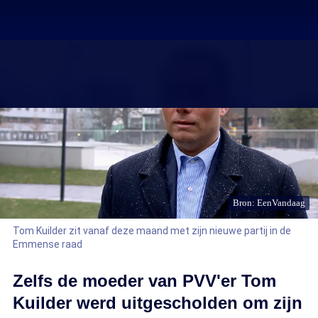
Bron: EenVandaag
Tom Kuilder zit vanaf deze maand met zijn nieuwe partij in de
Emmense raad
Zelfs de moeder van PVV'er Tom
Kuilder werd uitgescholden om zijn