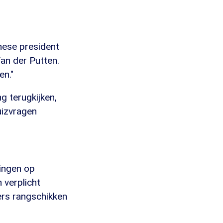
nese president
Van der Putten.
en."
g terugkijken,
uizvragen
tingen op
 verplicht
rs rangschikken