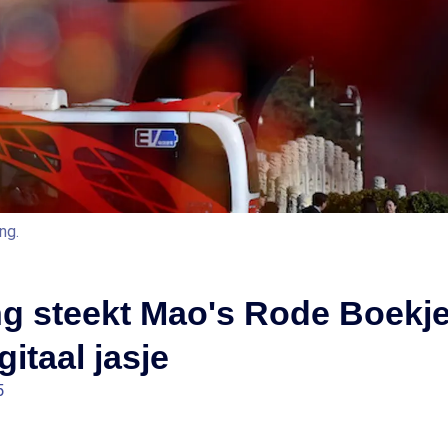
ng.
ng steekt Mao's Rode Boekje
gitaal jasje
5