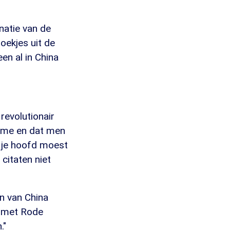
natie van de
oekjes uit de
en al in China
revolutionair
sme en dat men
it je hoofd moest
 citaten niet
en van China
l met Rode
."