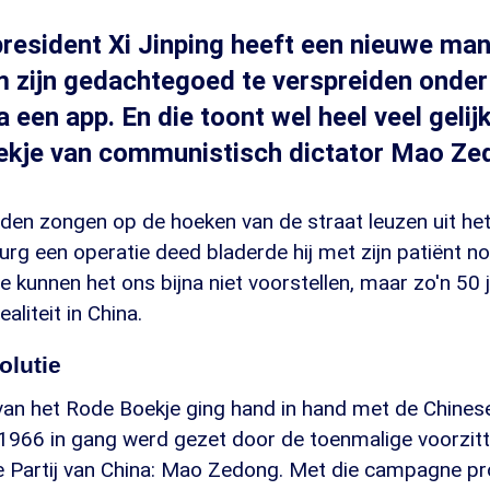
resident Xi Jinping heeft een nieuwe man
 zijn gedachtegoed te verspreiden onder
a een app. En die toont wel heel veel geli
ekje van communistisch dictator Mao Ze
eden zongen op de hoeken van de straat leuzen uit he
urg een operatie deed bladerde hij met zijn patiënt n
e kunnen het ons bijna niet voorstellen, maar zo'n 50
ealiteit in China.
olutie
van het Rode Boekje ging hand in hand met de Chinese
n 1966 in gang werd gezet door de toenmalige voorzit
 Partij van China: Mao Zedong. Met die campagne p