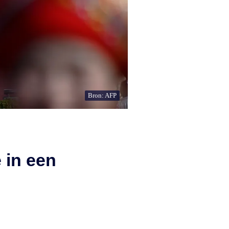
Bron: AFP
 in een