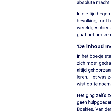
absolute macht t
In die tijd bego
bevolking, met h
wereldgeschieden
gaat het om een
'De inhoud mo
In het boekje st
zich moet gedr
altijd gehoorzaa
leren. Het was ze
wist op te noeme
Het ging zelfs z
geen hulpgoeder
Boekjes. Van der