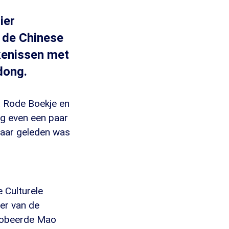
ier
 de Chinese
jkenissen met
dong.
t Rode Boekje en
og even een paar
 jaar geleden was
 Culturele
ter van de
robeerde Mao