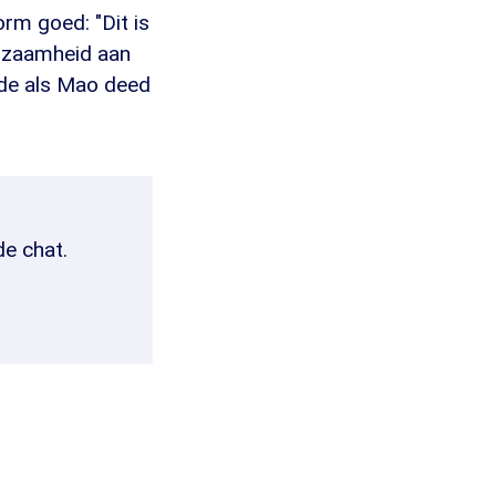
rm goed: "Dit is
rzaamheid aan
fde als Mao deed
de chat.