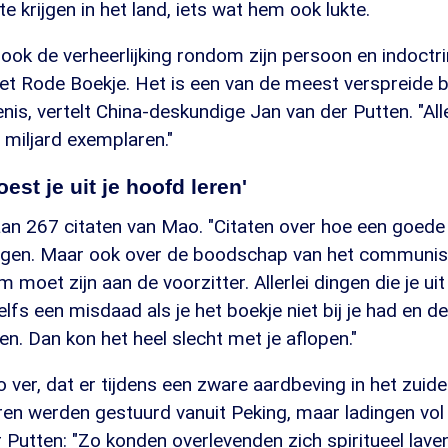
e krijgen in het land, iets wat hem ook lukte.
n ook de verheerlijking rondom zijn persoon en indoctri
et Rode Boekje. Het is een van de meest verspreide b
is, vertelt China-deskundige Jan van der Putten. "Alle
 miljard exemplaren."
est je uit je hoofd leren'
aan 267 citaten van Mao. "Citaten over hoe een goede 
agen. Maar ook over de boodschap van het communi
m moet zijn aan de voorzitter. Allerlei dingen die je u
lfs een misdaad als je het boekje niet bij je had en de
n. Dan kon het heel slecht met je aflopen."
o ver, dat er tijdens een zware aardbeving in het zuid
en werden gestuurd vanuit Peking, maar ladingen vo
 Putten: "Zo konden overlevenden zich spiritueel laven