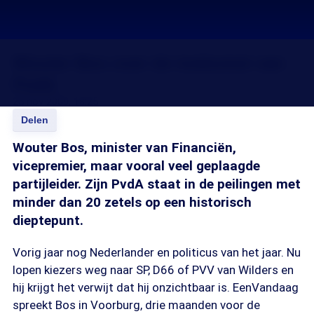
Wouter Bos over de toekomst van
PvdA
25 nov 2009, 18:25
Delen
Wouter Bos, minister van Financiën,
vicepremier, maar vooral veel geplaagde
partijleider. Zijn PvdA staat in de peilingen met
minder dan 20 zetels op een historisch
dieptepunt.
Vorig jaar nog Nederlander en politicus van het jaar. Nu
lopen kiezers weg naar SP, D66 of PVV van Wilders en
hij krijgt het verwijt dat hij onzichtbaar is. EenVandaag
spreekt Bos in Voorburg, drie maanden voor de