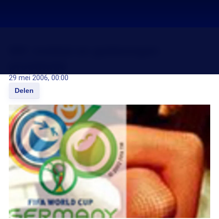
WK voetbal en gedwongen
prostitutie
29 mei 2006, 00:00
Delen