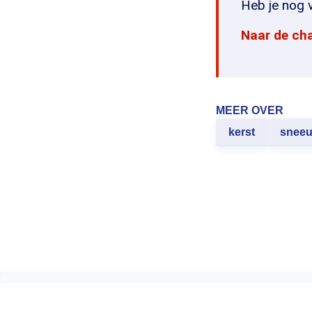
Heb je nog v
Naar de ch
MEER OVER
kerst
snee