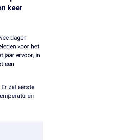
en keer
 twee dagen
eleden voor het
 jaar ervoor, in
et een
 Er zal eerste
temperaturen