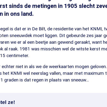
rst sinds de metingen in 1905 slecht zev
 in ons land.
gel is dat er in De Bilt, de residentie van het KNMI,
oten sneeuwdek moet liggen. Dit gebeurde zes jaar g
waren we er al een beetje aan gewend geraakt, want het
k al raak. 1981 was misschien wel de witste kerst m
15 centimeter.
 er echter niet in als we de weerkaarten mogen geloven.
s het KNMI wel neerslag vallen, maar met maximum 
11 graden is dat regen in plaats van sneeuw…
tel ze!