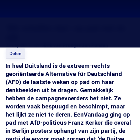
'Wir schaffen das': op pad met de
AfD
22 sep 2017, 18:15
Erik van Prooijen
Jan Ponsen
Delen
In heel Duitsland is de extreem-rechts
georiënteerde Alternative für Deutschland
(AFD) de laatste weken op pad om haar
denkbeelden uit te dragen. Gemakkelijk
hebben de campagnevoerders het niet. Ze
worden vaak bespuugd en beschimpt, maar
het lijkt ze niet te deren. EenVandaag ging op
pad met AfD-politicus Franz Kerker die overal
in Berlijn posters ophangt van zijn partij, de
partij die ervoor moet zorgen dat 'de Duitse