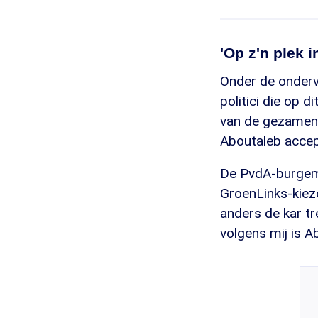
'Op z'n plek 
Onder de onderv
politici die op d
van de gezamen
Aboutaleb accept
De PvdA-burgemee
GroenLinks-kieze
anders de kar tr
volgens mij is A