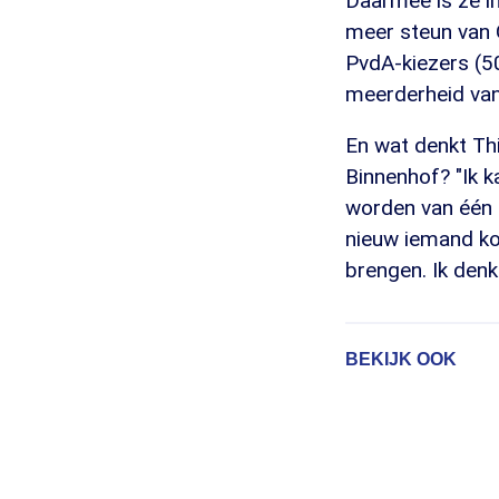
Daarmee is ze in
meer steun van 
PvdA-kiezers (50
meerderheid van
En wat denkt Thi
Binnenhof? "Ik k
worden van één p
nieuw iemand ko
brengen. Ik denk
BEKIJK OOK