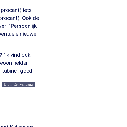
 procent) iets
procent). Ook de
er: "Persoonlijk
eventuele nieuwe
? "Ik vind ook
ewoon helder
t kabinet goed
Bron: EenVandaag