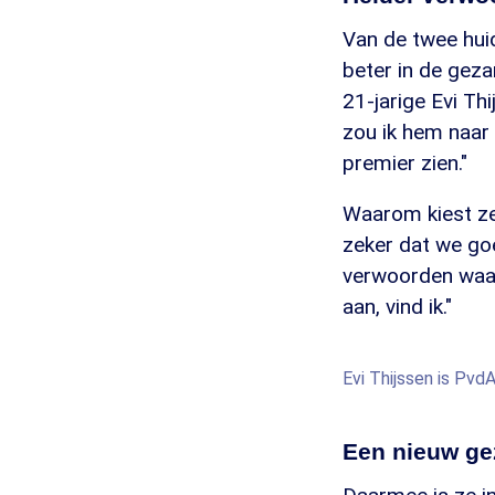
Van de twee huid
beter in de geza
21-jarige Evi Th
zou ik hem naar 
premier zien."
Waarom kiest ze 
zeker dat we goe
verwoorden waar 
aan, vind ik."
Evi Thijssen is PvdA
Een nieuw ge