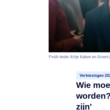
PvdA-leider Attje Kuiken en GroenL
Verkiezingen 20
Wie moet
worden? 
zijn'