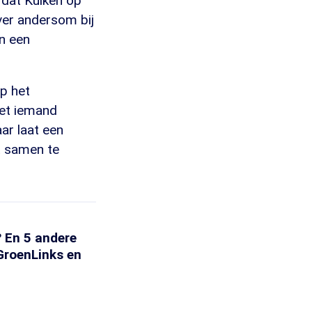
 dat Kuiken op
ver andersom bij
an een
op het
iet iemand
aar laat een
t samen te
? En 5 andere
GroenLinks en