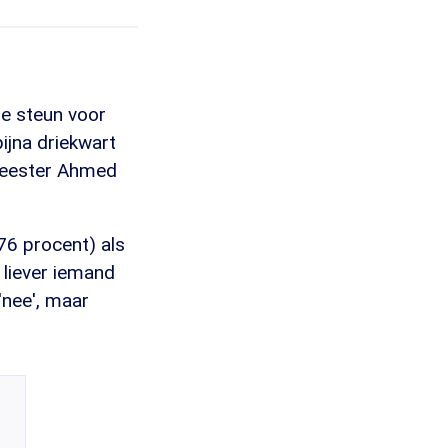
e steun voor
bijna driekwart
meester Ahmed
76 procent) als
 liever iemand
'nee', maar