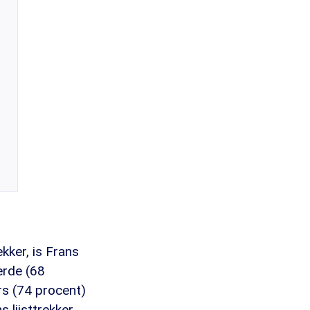
kker, is Frans
rde (68
rs (74 procent)
 lijsttrekker