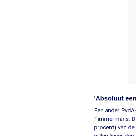
'Absoluut ee
Een ander PvdA-k
Timmermans. De
procent) van de
willen liever da