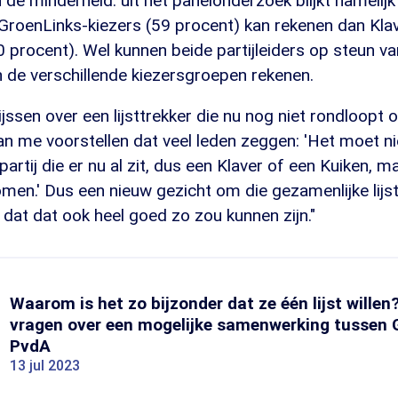
 de minderheid: uit het panelonderzoek blijkt namelijk
GroenLinks-kiezers (59 procent) kan rekenen dan Kla
 procent). Wel kunnen beide partijleiders op steun v
 de verschillende kiezersgroepen rekenen.
jssen over een lijsttrekker die nu nog niet rondloopt 
an me voorstellen dat veel leden zeggen: 'Het moet n
artij die er nu al zit, dus een Klaver of een Kuiken, m
men.' Dus een nieuw gezicht om die gezamenlijke lijs
 dat dat ook heel goed zo zou kunnen zijn."
Waarom is het zo bijzonder dat ze één lijst willen
vragen over een mogelijke samenwerking tussen 
PvdA
13 jul 2023