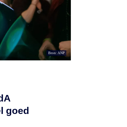
Bron: ANP
vdA
l goed