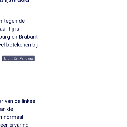
en tegen de
ar hij is
mburg en Brabant
el betekenen bij
Bron: EenVandaag
r van de linkse
aan de
em normaal
meer ervaring