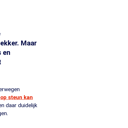
e
trekker. Maar
s en
t
verwegen
g
op steun kan
n daar duidelijk
gen.