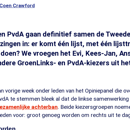
Coen Crawford
en PvdA gaan definitief samen de Tweed
ingen in: er komt één lijst, met één lijst
 doen? We vroegen het Evi, Kees-Jan, An
dere GroenLinks- en PvdA-kiezers uit he
an vorige week onder leden van het Opiniepanel die o
vdA te stemmen bleek al dat de linkse samenwerkin
gezamenlijke achterban
. Beide kiezersgroepen noeme
 reden voor: groot genoeg worden om rechts uit te da
orden