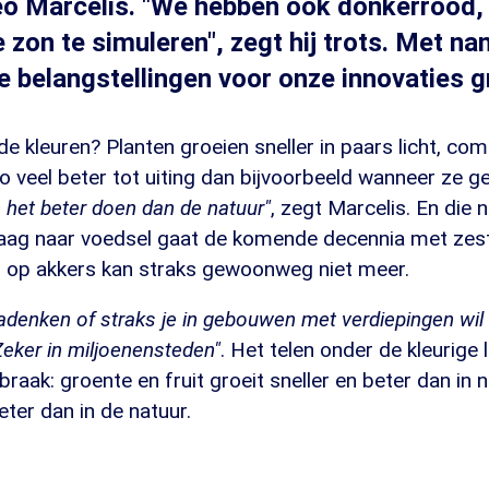
eo Marcelis. "We hebben ook donkerrood,
zon te simuleren", zegt hij trots. Met na
e belangstellingen voor onze innovaties g
de kleuren? Planten groeien sneller in paars licht, co
o veel beter tot uiting dan bijvoorbeeld wanneer ze 
n het beter doen dan de natuur"
, zegt Marcelis. En die 
raag naar voedsel gaat de komende decennia met zes
 op akkers kan straks gewoonweg niet meer.
denken of straks je in gebouwen met verdiepingen wi
Zeker in miljoenensteden"
. Het telen onder de kleurige
braak: groente en fruit groeit sneller en beter dan in
ter dan in de natuur.