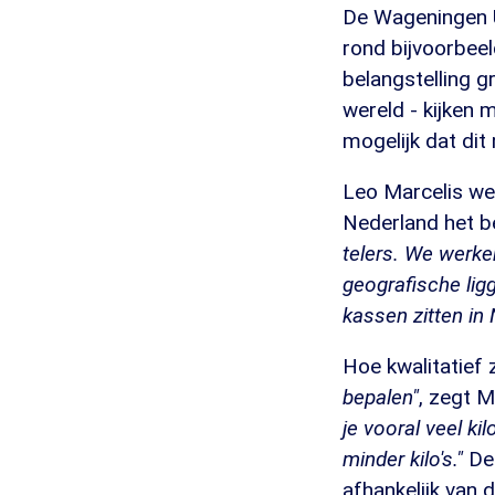
De Wageningen Un
rond bijvoorbee
belangstelling 
wereld - kijken
mogelijk dat dit
Leo Marcelis wee
Nederland het b
telers. We werke
geografische lig
kassen zitten in 
Hoe kwalitatief 
bepalen"
, zegt M
je vooral veel ki
minder kilo's."
De 
afhankelijk van 