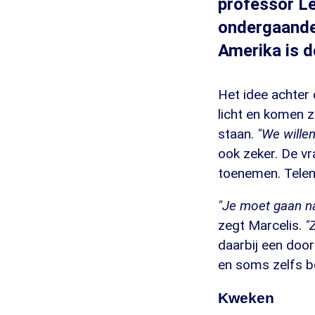
professor L
ondergaande 
Amerika is d
Het idee achter 
licht en komen z
staan.
"We wille
ook zeker. De v
toenemen. Telen
"Je moet gaan na
zegt Marcelis.
"
daarbij een door
en soms zelfs be
Kweken