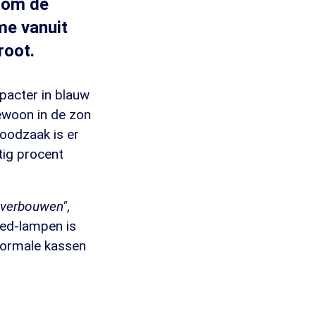
 om de
me vanuit
root.
mpacter in blauw
gewoon in de zon
noodzaak is er
tig procent
l verbouwen"
,
 led-lampen is
 normale kassen