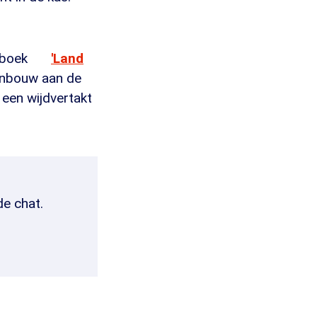
t boek
'Land
uinbouw aan de
 een wijdvertakt
de chat.