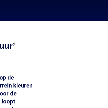
uur’
 op de
rrein kleuren
voor de
 loopt