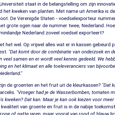
iversiteit staat in de belangstelling om zijn innovat
ld het kweken van planten. Met name uit Amerika is d
groot. De Verenigde Staten - voedselexporteur numme
 met grote ogen naar de nummer twee, Nederland. Hoe 
 minilandje Nederland zoveel voedsel exporteert?
t het wel. Op vrijwel alles wat er in kassen gebeurd 
est.
"Dat komt door de combinatie van onderzoek en de
n veel samen en er wordt veel kennis gedeeld. We heb
ging en het klimaat en alle toeleveranciers van bijvoor
Nederland."
zijn de groenten en het fruit uit de kleurkassen?
"Dat k
arcelis.
"Vroeger had je de Wasserbomben, tomaten met
lo's kweken? Dat kan. Maar je kan ook kiezen voor meer 
kwaliteit van groente en fruit is in de nabije toekomst
droge of natte jaren, maar vooral van rood of blauw lic