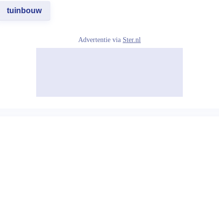
tuinbouw
Advertentie via
Ster.nl