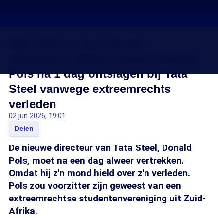
Wat vertel je een nieuwe
werkgever? Milieu-activist Donald
Pols na 1 dag ontslagen bij Tata
Steel vanwege extreemrechts
verleden
02 jun 2026, 19:01
Delen
De nieuwe directeur van Tata Steel, Donald
Pols, moet na een dag alweer vertrekken.
Omdat hij z'n mond hield over z'n verleden.
Pols zou voorzitter zijn geweest van een
extreemrechtse studentenvereniging uit Zuid-
Afrika.