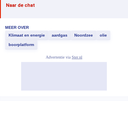
Naar de chat
MEER OVER
Klimaat en energie
aardgas
Noordzee
olie
boorplatform
Advertentie via
Ster.nl