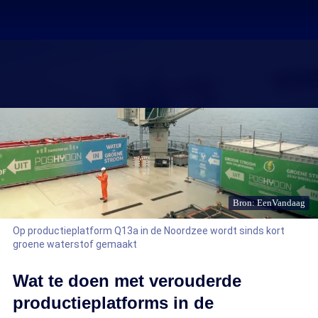
Bron: EenVandaag
Op productieplatform Q13a in de Noordzee wordt sinds kort
groene waterstof gemaakt
Wat te doen met verouderde
productieplatforms in de