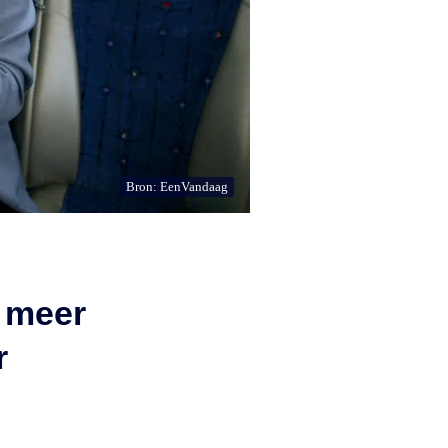
Bron: EenVandaag
 meer
r