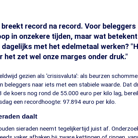
 breekt record na record. Voor beleggers
oop in onzekere tijden, maar wat betekent
e dagelijks met het edelmetaal werken? "H
 het zet wel onze marges onder druk."
dwijd gezien als 'crisisvaluta': als beurzen schommele
 beleggers naar iets met een stabiele waarde. Dat drij
de koers nog rond de 55.000 euro per kilo lag, berei
dag een recordhoogte: 97.894 euro per kilo.
eraden daalt
uden sieraden neemt tegelijkertijd juist af. Onderzoek
eds vaker afhaken bij zware kettingen of ringen, va