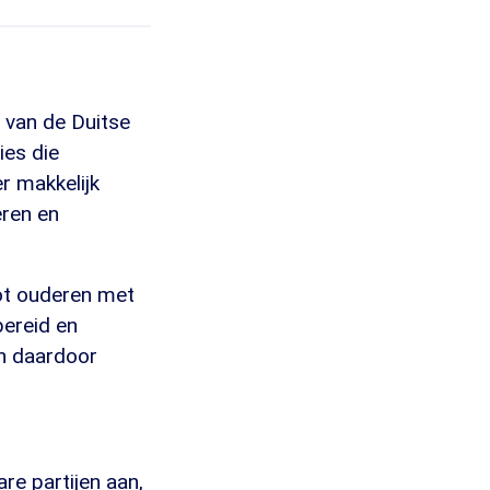
' van de Duitse
ies die
r makkelijk
eren en
tot ouderen met
bereid en
en daardoor
re partijen aan,