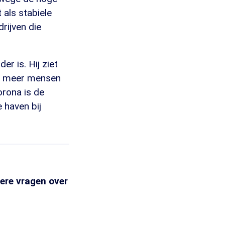
 als stabiele
rijven die
er is. Hij ziet
men meer mensen
orona is de
 haven bij
ere vragen over