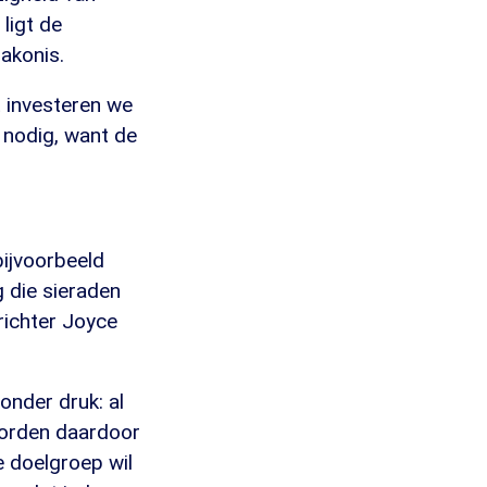
ligt de
sakonis.
t investeren we
s nodig, want de
bijvoorbeeld
 die sieraden
richter Joyce
onder druk: al
worden daardoor
 doelgroep wil