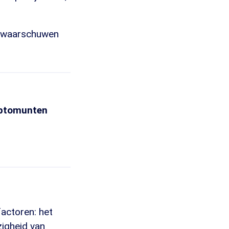
e waarschuwen
ryptomunten
factoren: het
zigheid van