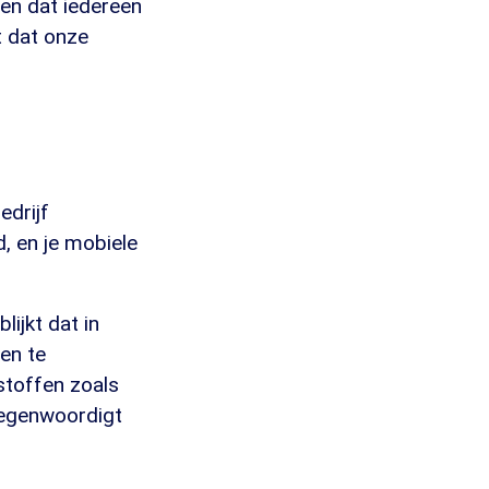
len dat iedereen
t dat onze
edrijf
, en je mobiele
ijkt dat in
gen te
stoffen zoals
rtegenwoordigt