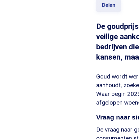
Delen
De goudprijs
veilige aank
bedrijven di
kansen, maar
Goud wordt werel
aanhoudt, zoeken
Waar begin 2023 
afgelopen woens
Vraag naar si
De vraag naar go
consumenten ste