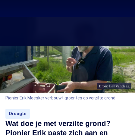
Bron: EenVandaag
Pionier Erik Moesker verbouwt groentes op verzilte grond
Droogte
Wat doe je met verzilte grond?
Pionier Erik paste zich aan en